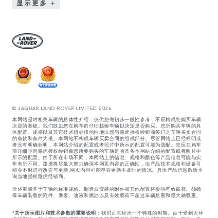
显示更多
© JAGUAR LAND ROVER LIMITED 2026
本网站是对相关车辆的总体性介绍，仅供您做初步一般性参考，不应构成您购买车辆
决定的基础。我们鼓励您在购车前仔细核验车辆以决定是否购买。您所购买车辆的具
体配置、规格以及其它技术指标排他性地以您与路虎授权经销商签订之车辆买卖合同
的条款和条件为准。本网站不构成车辆买卖合同的组成部分。尽管网站上已经标明或
者没有明确标明，本网站介绍的配置或者照片中所示的配置可能为选配。您应在购车
前详细垂询路虎授权经销商您所要购买的车辆是否具备本网站介绍的配置或者照片中
所示的配置。由于所在市场不同，本网站上的信息、规格和颜色等产品信息可能与实
车有所不同。路虎将尽最大努力确保本网页内容的正确性，但产品技术规格和设备可
能会不时进行改进与更新,网页内容可能存在更新不及时的情况。具体产品信息敬请垂
询当地授权路虎经销商。
所述重量基于车辆的标准规格。制造后安装的附件和其他配置将影响有效载荷。须确
保车辆装载的附件、乘客、油液和燃油以及有效载荷不超过车辆总重和最大轴载重。
*
关于所示图片和技术参数的重要说明：
我们正在经历一个特殊的时期。由于受到大环