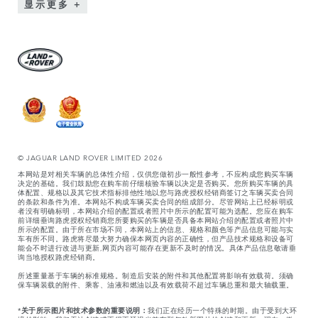
显示更多
© JAGUAR LAND ROVER LIMITED 2026
本网站是对相关车辆的总体性介绍，仅供您做初步一般性参考，不应构成您购买车辆
决定的基础。我们鼓励您在购车前仔细核验车辆以决定是否购买。您所购买车辆的具
体配置、规格以及其它技术指标排他性地以您与路虎授权经销商签订之车辆买卖合同
的条款和条件为准。本网站不构成车辆买卖合同的组成部分。尽管网站上已经标明或
者没有明确标明，本网站介绍的配置或者照片中所示的配置可能为选配。您应在购车
前详细垂询路虎授权经销商您所要购买的车辆是否具备本网站介绍的配置或者照片中
所示的配置。由于所在市场不同，本网站上的信息、规格和颜色等产品信息可能与实
车有所不同。路虎将尽最大努力确保本网页内容的正确性，但产品技术规格和设备可
能会不时进行改进与更新,网页内容可能存在更新不及时的情况。具体产品信息敬请垂
询当地授权路虎经销商。
所述重量基于车辆的标准规格。制造后安装的附件和其他配置将影响有效载荷。须确
保车辆装载的附件、乘客、油液和燃油以及有效载荷不超过车辆总重和最大轴载重。
*
关于所示图片和技术参数的重要说明：
我们正在经历一个特殊的时期。由于受到大环