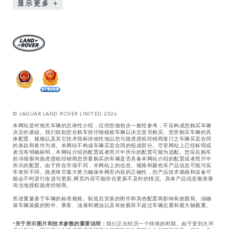
显示更多
© JAGUAR LAND ROVER LIMITED 2026
本网站是对相关车辆的总体性介绍，仅供您做初步一般性参考，不应构成您购买车辆
决定的基础。我们鼓励您在购车前仔细核验车辆以决定是否购买。您所购买车辆的具
体配置、规格以及其它技术指标排他性地以您与路虎授权经销商签订之车辆买卖合同
的条款和条件为准。本网站不构成车辆买卖合同的组成部分。尽管网站上已经标明或
者没有明确标明，本网站介绍的配置或者照片中所示的配置可能为选配。您应在购车
前详细垂询路虎授权经销商您所要购买的车辆是否具备本网站介绍的配置或者照片中
所示的配置。由于所在市场不同，本网站上的信息、规格和颜色等产品信息可能与实
车有所不同。路虎将尽最大努力确保本网页内容的正确性，但产品技术规格和设备可
能会不时进行改进与更新,网页内容可能存在更新不及时的情况。具体产品信息敬请垂
询当地授权路虎经销商。
所述重量基于车辆的标准规格。制造后安装的附件和其他配置将影响有效载荷。须确
保车辆装载的附件、乘客、油液和燃油以及有效载荷不超过车辆总重和最大轴载重。
*
关于所示图片和技术参数的重要说明：
我们正在经历一个特殊的时期。由于受到大环