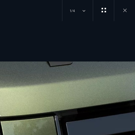
1/4
Close
gallery