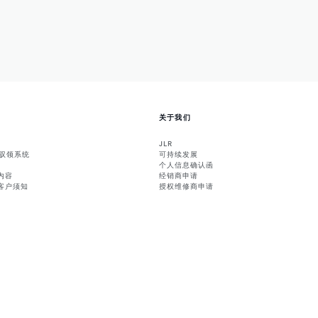
关于我们
JLR
能驭领系统
可持续发展
个人信息确认函
内容
经销商申请
客户须知
授权维修商申请