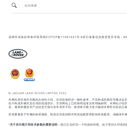
站内搜索
选择区域
条款和条件
联系我们
沪ICP备11001621号-8
其它备案信息
路虎贵宾专线：400-
© JAGUAR LAND ROVER LIMITED 2026
本网站是对相关车辆的总体性介绍，仅供您做初步一般性参考，不应构成您购买车辆决定
站不构成车辆买卖合同的组成部分。尽管网站上已经标明或者没有明确标明，本网站介绍
息、规格和颜色等产品信息可能与实车有所不同。路虎将尽最大努力确保本网页内容的正确
所述重量基于车辆的标准规格。制造后安装的附件和其他配置将影响有效载荷。须确保车
*
关于所示图片和技术参数的重要说明：
我们正在经历一个特殊的时期。由于受到大环境的