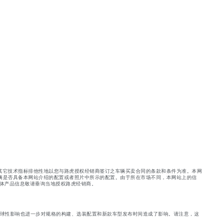
其它技术指标排他性地以您与路虎授权经销商签订之车辆买卖合同的条款和条件为准。本网
辆是否具备本网站介绍的配置或者照片中所示的配置。由于所在市场不同，本网站上的信
体产品信息敬请垂询当地授权路虎经销商。
球性影响也进一步对规格的构建、选装配置和新款车型发布时间造成了影响。请注意，这