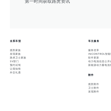
第一时间获取路虎资讯
全系车型
车主服务
揽胜家族
服务优享
发现家族
INCONTROL智
路虎卫士家族
软件更新
SV部门
动力电池信息公开
预约试驾
新能源动力蓄电池
让我知情
外交礼遇
附件
揽胜附件
卫士附件
发现附件