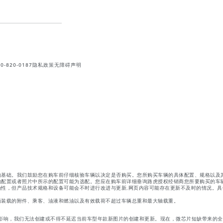
820-0187
隐私政策
无障碍声明
的基础。我们鼓励您在购车前仔细核验车辆以决定是否购买。您所购买车辆的具体配置、规格以及
的配置或者照片中所示的配置可能为选配。您应在购车前详细垂询路虎授权经销商您所要购买的车
性，但产品技术规格和设备可能会不时进行改进与更新,网页内容可能存在更新不及时的情况。具
辆装载的附件、乘客、油液和燃油以及有效载荷不超过车辆总重和最大轴载重。
影响，我们无法创建或不得不延迟当前车型年款新图片的创建和更新。现在，微芯片短缺带来的全