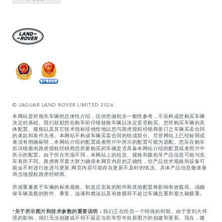
© JAGUAR LAND ROVER LIMITED 2026
本网站是对相关车辆的总体性介绍，仅供您做初步一般性参考，不应构成您购买车辆
决定的基础。我们鼓励您在购车前仔细核验车辆以决定是否购买。您所购买车辆的具
体配置、规格以及其它技术指标排他性地以您与路虎授权经销商签订之车辆买卖合同
的条款和条件为准。本网站不构成车辆买卖合同的组成部分。尽管网站上已经标明或
者没有明确标明，本网站介绍的配置或者照片中所示的配置可能为选配。您应在购车
前详细垂询路虎授权经销商您所要购买的车辆是否具备本网站介绍的配置或者照片中
所示的配置。由于所在市场不同，本网站上的信息、规格和颜色等产品信息可能与实
车有所不同。路虎将尽最大努力确保本网页内容的正确性，但产品技术规格和设备可
能会不时进行改进与更新,网页内容可能存在更新不及时的情况。具体产品信息敬请垂
询当地授权路虎经销商。
所述重量基于车辆的标准规格。制造后安装的附件和其他配置将影响有效载荷。须确
保车辆装载的附件、乘客、油液和燃油以及有效载荷不超过车辆总重和最大轴载重。
*
关于所示图片和技术参数的重要说明：
我们正在经历一个特殊的时期。由于受到大环
境的影响，我们无法创建或不得不延迟当前车型年款新图片的创建和更新。现在，微