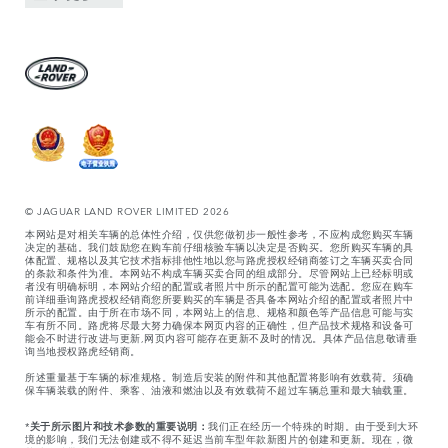
© JAGUAR LAND ROVER LIMITED 2026
本网站是对相关车辆的总体性介绍，仅供您做初步一般性参考，不应构成您购买车辆
决定的基础。我们鼓励您在购车前仔细核验车辆以决定是否购买。您所购买车辆的具
体配置、规格以及其它技术指标排他性地以您与路虎授权经销商签订之车辆买卖合同
的条款和条件为准。本网站不构成车辆买卖合同的组成部分。尽管网站上已经标明或
者没有明确标明，本网站介绍的配置或者照片中所示的配置可能为选配。您应在购车
前详细垂询路虎授权经销商您所要购买的车辆是否具备本网站介绍的配置或者照片中
所示的配置。由于所在市场不同，本网站上的信息、规格和颜色等产品信息可能与实
车有所不同。路虎将尽最大努力确保本网页内容的正确性，但产品技术规格和设备可
能会不时进行改进与更新,网页内容可能存在更新不及时的情况。具体产品信息敬请垂
询当地授权路虎经销商。
所述重量基于车辆的标准规格。制造后安装的附件和其他配置将影响有效载荷。须确
保车辆装载的附件、乘客、油液和燃油以及有效载荷不超过车辆总重和最大轴载重。
*
关于所示图片和技术参数的重要说明：
我们正在经历一个特殊的时期。由于受到大环
境的影响，我们无法创建或不得不延迟当前车型年款新图片的创建和更新。现在，微