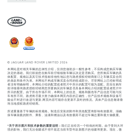
© JAGUAR LAND ROVER LIMITED 2026
本网站是对相关车辆的总体性介绍，仅供您做初步一般性参考，不应构成您购买车辆
决定的基础。我们鼓励您在购车前仔细核验车辆以决定是否购买。您所购买车辆的具
体配置、规格以及其它技术指标排他性地以您与路虎授权经销商签订之车辆买卖合同
的条款和条件为准。本网站不构成车辆买卖合同的组成部分。尽管网站上已经标明或
者没有明确标明，本网站介绍的配置或者照片中所示的配置可能为选配。您应在购车
前详细垂询路虎授权经销商您所要购买的车辆是否具备本网站介绍的配置或者照片中
所示的配置。由于所在市场不同，本网站上的信息、规格和颜色等产品信息可能与实
车有所不同。路虎将尽最大努力确保本网页内容的正确性，但产品技术规格和设备可
能会不时进行改进与更新,网页内容可能存在更新不及时的情况。具体产品信息敬请垂
询当地授权路虎经销商。
所述重量基于车辆的标准规格。制造后安装的附件和其他配置将影响有效载荷。须确
保车辆装载的附件、乘客、油液和燃油以及有效载荷不超过车辆总重和最大轴载重。
*
关于所示图片和技术参数的重要说明：
我们正在经历一个特殊的时期。由于受到大环
境的影响，我们无法创建或不得不延迟当前车型年款新图片的创建和更新。现在，微