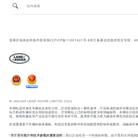
站内搜索
选择区域
条款和条件
联系我们
沪ICP备11001621号-8
其它备案信息
路虎贵宾专线：400-
© JAGUAR LAND ROVER LIMITED 2026
本网站是对相关车辆的总体性介绍，仅供您做初步一般性参考，不应构成您购买车辆决定
站不构成车辆买卖合同的组成部分。尽管网站上已经标明或者没有明确标明，本网站介绍
息、规格和颜色等产品信息可能与实车有所不同。路虎将尽最大努力确保本网页内容的正确
所述重量基于车辆的标准规格。制造后安装的附件和其他配置将影响有效载荷。须确保车
*
关于所示图片和技术参数的重要说明：
我们正在经历一个特殊的时期。由于受到大环境的