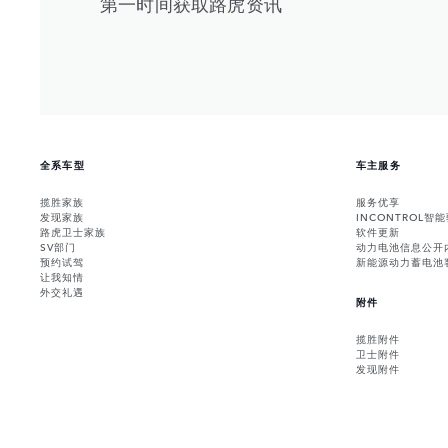
第一时间获取路虎资讯
全系车型
车主服务
揽胜家族
服务优享
发现家族
INCONTROL智
路虎卫士家族
软件更新
SV部门
动力电池信息公开
预约试驾
新能源动力蓄电池
让我知情
外交礼遇
附件
揽胜附件
卫士附件
发现附件