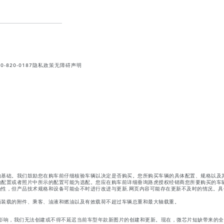
820-0187
隐私政策
无障碍声明
的基础。我们鼓励您在购车前仔细核验车辆以决定是否购买。您所购买车辆的具体配置、规格以及
的配置或者照片中所示的配置可能为选配。您应在购车前详细垂询路虎授权经销商您所要购买的车
性，但产品技术规格和设备可能会不时进行改进与更新,网页内容可能存在更新不及时的情况。具
辆装载的附件、乘客、油液和燃油以及有效载荷不超过车辆总重和最大轴载重。
影响，我们无法创建或不得不延迟当前车型年款新图片的创建和更新。现在，微芯片短缺带来的全