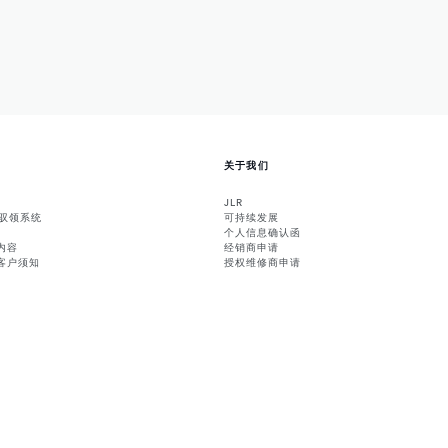
关于我们
JLR
能驭领系统
可持续发展
个人信息确认函
内容
经销商申请
客户须知
授权维修商申请