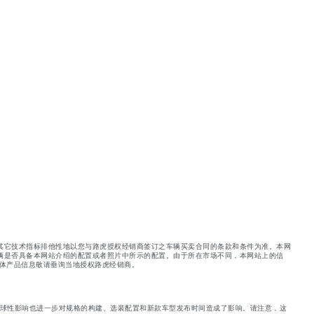
其它技术指标排他性地以您与路虎授权经销商签订之车辆买卖合同的条款和条件为准。本网
辆是否具备本网站介绍的配置或者照片中所示的配置。由于所在市场不同，本网站上的信
体产品信息敬请垂询当地授权路虎经销商。
球性影响也进一步对规格的构建、选装配置和新款车型发布时间造成了影响。请注意，这