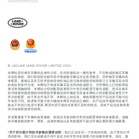
© JAGUAR LAND ROVER LIMITED 2026
本网站是对相关车辆的总体性介绍，仅供您做初步一般性参考，不应构成您购买车辆
决定的基础。我们鼓励您在购车前仔细核验车辆以决定是否购买。您所购买车辆的具
体配置、规格以及其它技术指标排他性地以您与路虎授权经销商签订之车辆买卖合同
的条款和条件为准。本网站不构成车辆买卖合同的组成部分。尽管网站上已经标明或
者没有明确标明，本网站介绍的配置或者照片中所示的配置可能为选配。您应在购车
前详细垂询路虎授权经销商您所要购买的车辆是否具备本网站介绍的配置或者照片中
所示的配置。由于所在市场不同，本网站上的信息、规格和颜色等产品信息可能与实
车有所不同。路虎将尽最大努力确保本网页内容的正确性，但产品技术规格和设备可
能会不时进行改进与更新,网页内容可能存在更新不及时的情况。具体产品信息敬请垂
询当地授权路虎经销商。
所述重量基于车辆的标准规格。制造后安装的附件和其他配置将影响有效载荷。须确
保车辆装载的附件、乘客、油液和燃油以及有效载荷不超过车辆总重和最大轴载重。
*
关于所示图片和技术参数的重要说明：
我们正在经历一个特殊的时期。由于受到大环
境的影响，我们无法创建或不得不延迟当前车型年款新图片的创建和更新。现在，微