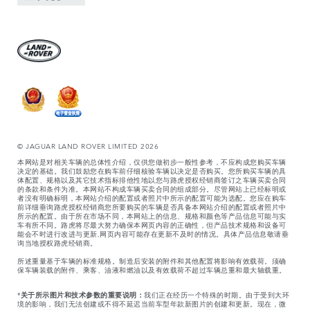
© JAGUAR LAND ROVER LIMITED 2026
本网站是对相关车辆的总体性介绍，仅供您做初步一般性参考，不应构成您购买车辆
决定的基础。我们鼓励您在购车前仔细核验车辆以决定是否购买。您所购买车辆的具
体配置、规格以及其它技术指标排他性地以您与路虎授权经销商签订之车辆买卖合同
的条款和条件为准。本网站不构成车辆买卖合同的组成部分。尽管网站上已经标明或
者没有明确标明，本网站介绍的配置或者照片中所示的配置可能为选配。您应在购车
前详细垂询路虎授权经销商您所要购买的车辆是否具备本网站介绍的配置或者照片中
所示的配置。由于所在市场不同，本网站上的信息、规格和颜色等产品信息可能与实
车有所不同。路虎将尽最大努力确保本网页内容的正确性，但产品技术规格和设备可
能会不时进行改进与更新,网页内容可能存在更新不及时的情况。具体产品信息敬请垂
询当地授权路虎经销商。
所述重量基于车辆的标准规格。制造后安装的附件和其他配置将影响有效载荷。须确
保车辆装载的附件、乘客、油液和燃油以及有效载荷不超过车辆总重和最大轴载重。
*
关于所示图片和技术参数的重要说明：
我们正在经历一个特殊的时期。由于受到大环
境的影响，我们无法创建或不得不延迟当前车型年款新图片的创建和更新。现在，微