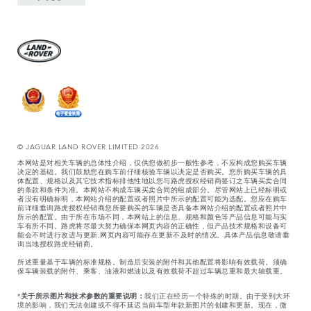
© JAGUAR LAND ROVER LIMITED 2026
本网站是对相关车辆的总体性介绍，仅供您做初步一般性参考，不应构成您购买车辆
决定的基础。我们鼓励您在购车前仔细核验车辆以决定是否购买。您所购买车辆的具
体配置、规格以及其它技术指标排他性地以您与路虎授权经销商签订之车辆买卖合同
的条款和条件为准。本网站不构成车辆买卖合同的组成部分。尽管网站上已经标明或
者没有明确标明，本网站介绍的配置或者照片中所示的配置可能为选配。您应在购车
前详细垂询路虎授权经销商您所要购买的车辆是否具备本网站介绍的配置或者照片中
所示的配置。由于所在市场不同，本网站上的信息、规格和颜色等产品信息可能与实
车有所不同。路虎将尽最大努力确保本网页内容的正确性，但产品技术规格和设备可
能会不时进行改进与更新,网页内容可能存在更新不及时的情况。具体产品信息敬请垂
询当地授权路虎经销商。
所述重量基于车辆的标准规格。制造后安装的附件和其他配置将影响有效载荷。须确
保车辆装载的附件、乘客、油液和燃油以及有效载荷不超过车辆总重和最大轴载重。
*
关于所示图片和技术参数的重要说明：
我们正在经历一个特殊的时期。由于受到大环
境的影响，我们无法创建或不得不延迟当前车型年款新图片的创建和更新。现在，微