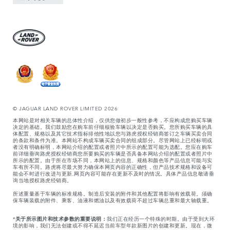
© JAGUAR LAND ROVER LIMITED 2026
本网站是对相关车辆的总体性介绍，仅供您做初步一般性参考，不应构成您购买车辆
决定的基础。我们鼓励您在购车前仔细核验车辆以决定是否购买。您所购买车辆的具
体配置、规格以及其它技术指标排他性地以您与路虎授权经销商签订之车辆买卖合同
的条款和条件为准。本网站不构成车辆买卖合同的组成部分。尽管网站上已经标明或
者没有明确标明，本网站介绍的配置或者照片中所示的配置可能为选配。您应在购车
前详细垂询路虎授权经销商您所要购买的车辆是否具备本网站介绍的配置或者照片中
所示的配置。由于所在市场不同，本网站上的信息、规格和颜色等产品信息可能与实
车有所不同。路虎将尽最大努力确保本网页内容的正确性，但产品技术规格和设备可
能会不时进行改进与更新,网页内容可能存在更新不及时的情况。具体产品信息敬请垂
询当地授权路虎经销商。
所述重量基于车辆的标准规格。制造后安装的附件和其他配置将影响有效载荷。须确
保车辆装载的附件、乘客、油液和燃油以及有效载荷不超过车辆总重和最大轴载重。
*
关于所示图片和技术参数的重要说明：
我们正在经历一个特殊的时期。由于受到大环
境的影响，我们无法创建或不得不延迟当前车型年款新图片的创建和更新。现在，微