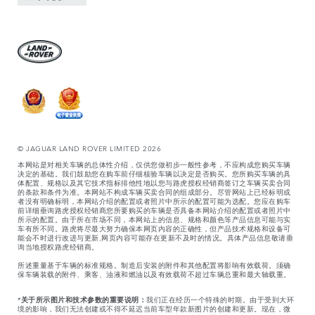
© JAGUAR LAND ROVER LIMITED 2026
本网站是对相关车辆的总体性介绍，仅供您做初步一般性参考，不应构成您购买车辆
决定的基础。我们鼓励您在购车前仔细核验车辆以决定是否购买。您所购买车辆的具
体配置、规格以及其它技术指标排他性地以您与路虎授权经销商签订之车辆买卖合同
的条款和条件为准。本网站不构成车辆买卖合同的组成部分。尽管网站上已经标明或
者没有明确标明，本网站介绍的配置或者照片中所示的配置可能为选配。您应在购车
前详细垂询路虎授权经销商您所要购买的车辆是否具备本网站介绍的配置或者照片中
所示的配置。由于所在市场不同，本网站上的信息、规格和颜色等产品信息可能与实
车有所不同。路虎将尽最大努力确保本网页内容的正确性，但产品技术规格和设备可
能会不时进行改进与更新,网页内容可能存在更新不及时的情况。具体产品信息敬请垂
询当地授权路虎经销商。
所述重量基于车辆的标准规格。制造后安装的附件和其他配置将影响有效载荷。须确
保车辆装载的附件、乘客、油液和燃油以及有效载荷不超过车辆总重和最大轴载重。
*
关于所示图片和技术参数的重要说明：
我们正在经历一个特殊的时期。由于受到大环
境的影响，我们无法创建或不得不延迟当前车型年款新图片的创建和更新。现在，微