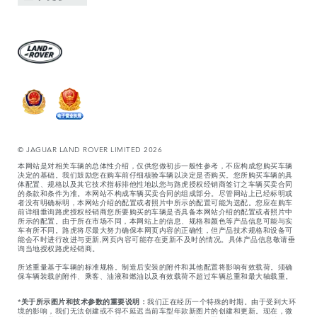
© JAGUAR LAND ROVER LIMITED 2026
本网站是对相关车辆的总体性介绍，仅供您做初步一般性参考，不应构成您购买车辆
决定的基础。我们鼓励您在购车前仔细核验车辆以决定是否购买。您所购买车辆的具
体配置、规格以及其它技术指标排他性地以您与路虎授权经销商签订之车辆买卖合同
的条款和条件为准。本网站不构成车辆买卖合同的组成部分。尽管网站上已经标明或
者没有明确标明，本网站介绍的配置或者照片中所示的配置可能为选配。您应在购车
前详细垂询路虎授权经销商您所要购买的车辆是否具备本网站介绍的配置或者照片中
所示的配置。由于所在市场不同，本网站上的信息、规格和颜色等产品信息可能与实
车有所不同。路虎将尽最大努力确保本网页内容的正确性，但产品技术规格和设备可
能会不时进行改进与更新,网页内容可能存在更新不及时的情况。具体产品信息敬请垂
询当地授权路虎经销商。
所述重量基于车辆的标准规格。制造后安装的附件和其他配置将影响有效载荷。须确
保车辆装载的附件、乘客、油液和燃油以及有效载荷不超过车辆总重和最大轴载重。
*
关于所示图片和技术参数的重要说明：
我们正在经历一个特殊的时期。由于受到大环
境的影响，我们无法创建或不得不延迟当前车型年款新图片的创建和更新。现在，微