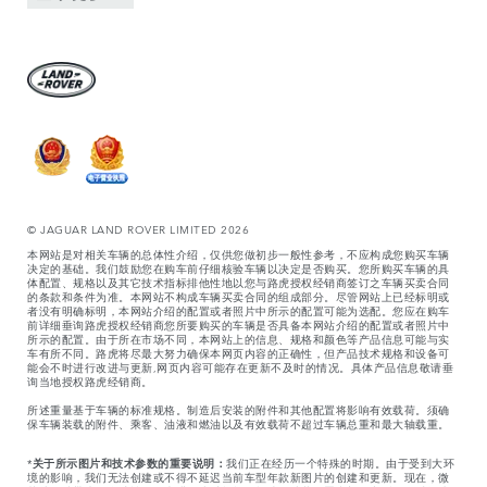
© JAGUAR LAND ROVER LIMITED 2026
本网站是对相关车辆的总体性介绍，仅供您做初步一般性参考，不应构成您购买车辆
决定的基础。我们鼓励您在购车前仔细核验车辆以决定是否购买。您所购买车辆的具
体配置、规格以及其它技术指标排他性地以您与路虎授权经销商签订之车辆买卖合同
的条款和条件为准。本网站不构成车辆买卖合同的组成部分。尽管网站上已经标明或
者没有明确标明，本网站介绍的配置或者照片中所示的配置可能为选配。您应在购车
前详细垂询路虎授权经销商您所要购买的车辆是否具备本网站介绍的配置或者照片中
所示的配置。由于所在市场不同，本网站上的信息、规格和颜色等产品信息可能与实
车有所不同。路虎将尽最大努力确保本网页内容的正确性，但产品技术规格和设备可
能会不时进行改进与更新,网页内容可能存在更新不及时的情况。具体产品信息敬请垂
询当地授权路虎经销商。
所述重量基于车辆的标准规格。制造后安装的附件和其他配置将影响有效载荷。须确
保车辆装载的附件、乘客、油液和燃油以及有效载荷不超过车辆总重和最大轴载重。
*
关于所示图片和技术参数的重要说明：
我们正在经历一个特殊的时期。由于受到大环
境的影响，我们无法创建或不得不延迟当前车型年款新图片的创建和更新。现在，微