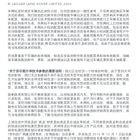
© JAGUAR LAND ROVER LIMITED 2026
本网站是对相关车辆的总体性介绍，仅供您做初步一般性参考，不应构成您购买车辆
决定的基础。我们鼓励您在购车前仔细核验车辆以决定是否购买。您所购买车辆的具
体配置、规格以及其它技术指标排他性地以您与路虎授权经销商签订之车辆买卖合同
的条款和条件为准。本网站不构成车辆买卖合同的组成部分。尽管网站上已经标明或
者没有明确标明，本网站介绍的配置或者照片中所示的配置可能为选配。您应在购车
前详细垂询路虎授权经销商您所要购买的车辆是否具备本网站介绍的配置或者照片中
所示的配置。由于所在市场不同，本网站上的信息、规格和颜色等产品信息可能与实
车有所不同。路虎将尽最大努力确保本网页内容的正确性，但产品技术规格和设备可
能会不时进行改进与更新,网页内容可能存在更新不及时的情况。具体产品信息敬请垂
询当地授权路虎经销商。
所述重量基于车辆的标准规格。制造后安装的附件和其他配置将影响有效载荷。须确
保车辆装载的附件、乘客、油液和燃油以及有效载荷不超过车辆总重和最大轴载重。
*
关于所示图片和技术参数的重要说明：
我们正在经历一个特殊的时期。由于受到大环
境的影响，我们无法创建或不得不延迟当前车型年款新图片的创建和更新。现在，微
芯片短缺带来的全球性影响也进一步对规格的构建、选装配置和新款车型发布时间造
成了影响。请注意，这个特殊事件结束前，新款车型的部分图片无法完全更新。配
置、选装配置、饰件和配色方案将与部分所示图片不一致。
捷豹路虎有限公司不断探索新方法，以持续改善其汽车、零件和附件的参数规格、设
计及制造，因此，改变时有发生，我们保留更改权，恕不另行通知。对于不同的车型
年款，某些功能可能会因选配和标准配置而不同。本网站上的信息、规格、发动机和
颜色全部以欧洲规格为基础，在不同的市场上可能有所不同，如有更改，恕不另行通
知。某些展示车辆可能配有并非全球发售的选装配置和由授权经销商安装的附件。请
与当地授权经销商联系，了解当地的供货情况和实际价格。
上述信息中所提及的“真皮”材质是由真皮及合成皮革组成，不同材质的真皮和合成皮革
的组成比例和包裹范围有差别，具体情况以中国实际上市产品为准。如对皮质组成比
例和包裹范围有疑问请咨询路虎授权经销商。
*所列的厂商建议零售价（含增值税）仅供参考，并未包含 2016 年 12 月 1 日起生效
的《财政部、国家税务总局关于对超豪华小汽车加征消费税有关事项的通知》所要求