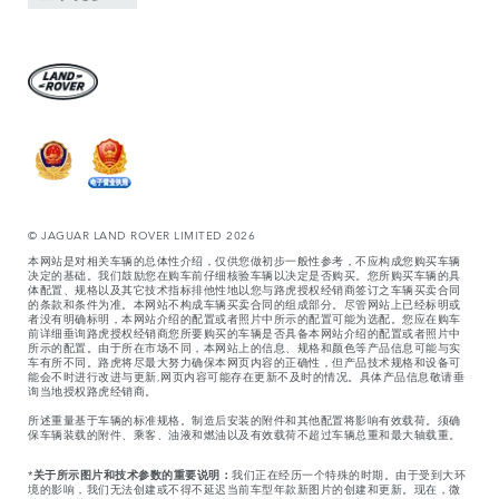
© JAGUAR LAND ROVER LIMITED 2026
本网站是对相关车辆的总体性介绍，仅供您做初步一般性参考，不应构成您购买车辆
决定的基础。我们鼓励您在购车前仔细核验车辆以决定是否购买。您所购买车辆的具
体配置、规格以及其它技术指标排他性地以您与路虎授权经销商签订之车辆买卖合同
的条款和条件为准。本网站不构成车辆买卖合同的组成部分。尽管网站上已经标明或
者没有明确标明，本网站介绍的配置或者照片中所示的配置可能为选配。您应在购车
前详细垂询路虎授权经销商您所要购买的车辆是否具备本网站介绍的配置或者照片中
所示的配置。由于所在市场不同，本网站上的信息、规格和颜色等产品信息可能与实
车有所不同。路虎将尽最大努力确保本网页内容的正确性，但产品技术规格和设备可
能会不时进行改进与更新,网页内容可能存在更新不及时的情况。具体产品信息敬请垂
询当地授权路虎经销商。
所述重量基于车辆的标准规格。制造后安装的附件和其他配置将影响有效载荷。须确
保车辆装载的附件、乘客、油液和燃油以及有效载荷不超过车辆总重和最大轴载重。
*
关于所示图片和技术参数的重要说明：
我们正在经历一个特殊的时期。由于受到大环
境的影响，我们无法创建或不得不延迟当前车型年款新图片的创建和更新。现在，微