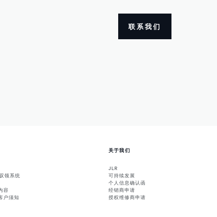
联系我们
关于我们
JLR
能驭领系统
可持续发展
个人信息确认函
内容
经销商申请
客户须知
授权维修商申请