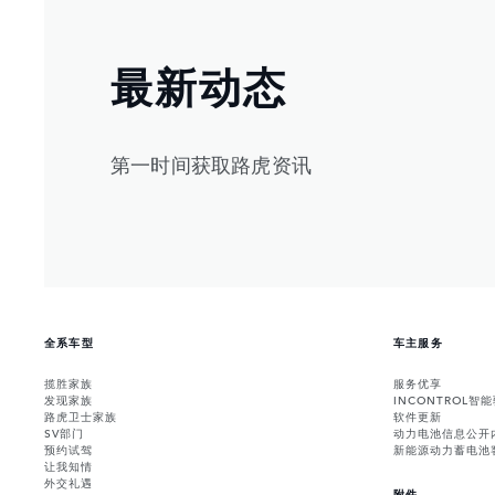
最新动态
第一时间获取路虎资讯
全系车型
车主服务
揽胜家族
服务优享
发现家族
INCONTROL智
路虎卫士家族
软件更新
SV部门
动力电池信息公开
预约试驾
新能源动力蓄电池
让我知情
外交礼遇
附件