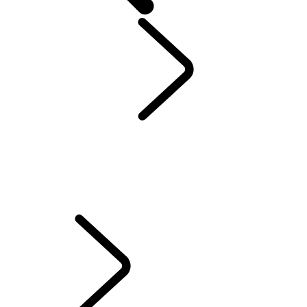
大客户业务
...
总览
总览
外交礼遇
重要企业客户
VVIP及精英客户
企业客户
留学生免税车
联系我们