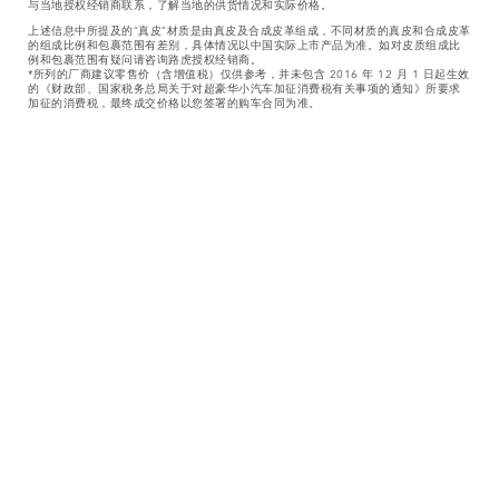
与当地授权经销商联系，了解当地的供货情况和实际价格。
上述信息中所提及的“真皮”材质是由真皮及合成皮革组成，不同材质的真皮和合成皮革
的组成比例和包裹范围有差别，具体情况以中国实际上市产品为准。如对皮质组成比
例和包裹范围有疑问请咨询路虎授权经销商。
*所列的厂商建议零售价（含增值税）仅供参考，并未包含 2016 年 12 月 1 日起生效
的《财政部、国家税务总局关于对超豪华小汽车加征消费税有关事项的通知》所要求
加征的消费税，最终成交价格以您签署的购车合同为准。