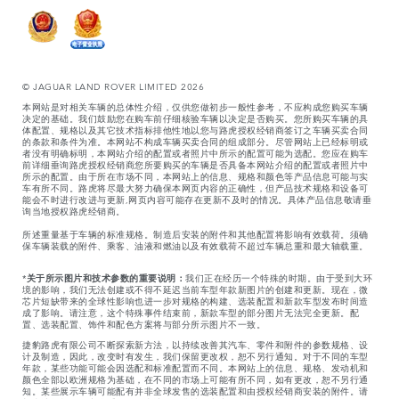
© JAGUAR LAND ROVER LIMITED 2026
本网站是对相关车辆的总体性介绍，仅供您做初步一般性参考，不应构成您购买车辆
决定的基础。我们鼓励您在购车前仔细核验车辆以决定是否购买。您所购买车辆的具
体配置、规格以及其它技术指标排他性地以您与路虎授权经销商签订之车辆买卖合同
的条款和条件为准。本网站不构成车辆买卖合同的组成部分。尽管网站上已经标明或
者没有明确标明，本网站介绍的配置或者照片中所示的配置可能为选配。您应在购车
前详细垂询路虎授权经销商您所要购买的车辆是否具备本网站介绍的配置或者照片中
所示的配置。由于所在市场不同，本网站上的信息、规格和颜色等产品信息可能与实
车有所不同。路虎将尽最大努力确保本网页内容的正确性，但产品技术规格和设备可
能会不时进行改进与更新,网页内容可能存在更新不及时的情况。具体产品信息敬请垂
询当地授权路虎经销商。
所述重量基于车辆的标准规格。制造后安装的附件和其他配置将影响有效载荷。须确
保车辆装载的附件、乘客、油液和燃油以及有效载荷不超过车辆总重和最大轴载重。
*
关于所示图片和技术参数的重要说明：
我们正在经历一个特殊的时期。由于受到大环
境的影响，我们无法创建或不得不延迟当前车型年款新图片的创建和更新。现在，微
芯片短缺带来的全球性影响也进一步对规格的构建、选装配置和新款车型发布时间造
成了影响。请注意，这个特殊事件结束前，新款车型的部分图片无法完全更新。配
置、选装配置、饰件和配色方案将与部分所示图片不一致。
捷豹路虎有限公司不断探索新方法，以持续改善其汽车、零件和附件的参数规格、设
计及制造，因此，改变时有发生，我们保留更改权，恕不另行通知。对于不同的车型
年款，某些功能可能会因选配和标准配置而不同。本网站上的信息、规格、发动机和
颜色全部以欧洲规格为基础，在不同的市场上可能有所不同，如有更改，恕不另行通
知。某些展示车辆可能配有并非全球发售的选装配置和由授权经销商安装的附件。请