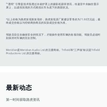
4
“透明” 引擎盖技术指透过水箱护罩上的摄影机获得资讯，传递至中央触控显示
屏上，以虚拟实境的方式模拟出车头底下的路面状况。
*以上价格为路虎发现新发现价，路虎发现原厂家建议零售价为71.88万元起，最
终成交价格以与经销商协商后的实际成交价格为准。
驾驶员应仅在确保安全的情况下，才能操作使用车辆的各项功能。驾驶员必须时
刻保持对车辆的完全控制。
Meridian是Meridian Audio Ltd.的注册商标。Trifield和“三声场”标识是Trifield
Productions Ltd.的注册商标。
最新动态
第一时间获取路虎资讯