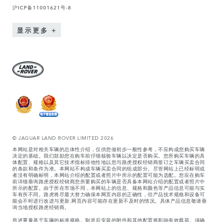
沪ICP备11001621号-8
显示更多
© JAGUAR LAND ROVER LIMITED 2026
本网站是对相关车辆的总体性介绍，仅供您做初步一般性参考，不应构成您购买车辆
决定的基础。我们鼓励您在购车前仔细核验车辆以决定是否购买。您所购买车辆的具
体配置、规格以及其它技术指标排他性地以您与路虎授权经销商签订之车辆买卖合同
的条款和条件为准。本网站不构成车辆买卖合同的组成部分。尽管网站上已经标明或
者没有明确标明，本网站介绍的配置或者照片中所示的配置可能为选配。您应在购车
前详细垂询路虎授权经销商您所要购买的车辆是否具备本网站介绍的配置或者照片中
所示的配置。由于所在市场不同，本网站上的信息、规格和颜色等产品信息可能与实
车有所不同。路虎将尽最大努力确保本网页内容的正确性，但产品技术规格和设备可
能会不时进行改进与更新,网页内容可能存在更新不及时的情况。具体产品信息敬请垂
询当地授权路虎经销商。
所述重量基于车辆的标准规格。制造后安装的附件和其他配置将影响有效载荷。须确