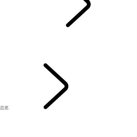
全新路虎发现
...
总览
总览
车型和规格
个性化定制
图库
大客户业务
金融服务
总览
全新路虎发现