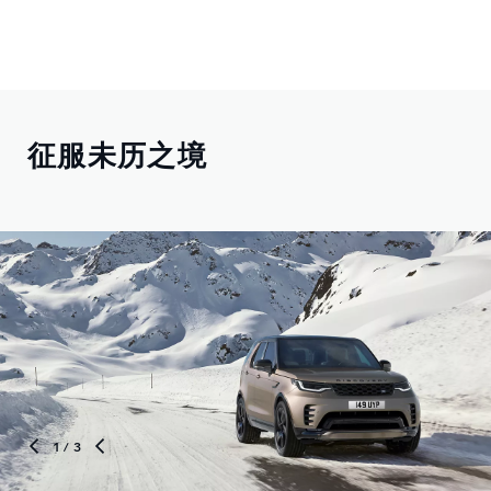
征服未历之境
1
/ 3