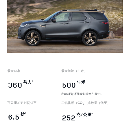
最大功率
最大扭矩（牛米）
马力
牛米
†
360
500
发动机选择可能影响牵引能力。
百公里加速时间短至
二氧化碳（CO
）排放量（低至）
2
秒
†
克/公里
6.5
†
252