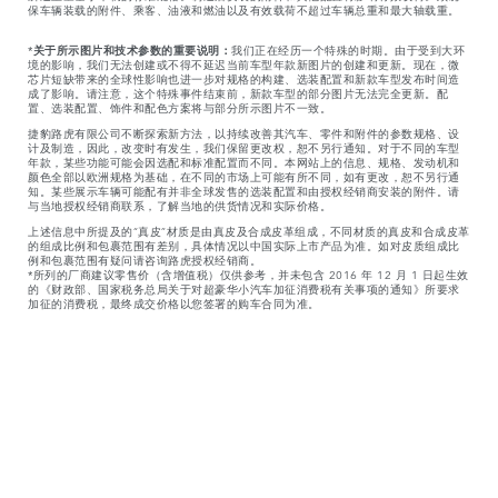
保车辆装载的附件、乘客、油液和燃油以及有效载荷不超过车辆总重和最大轴载重。
*
关于所示图片和技术参数的重要说明：
我们正在经历一个特殊的时期。由于受到大环
境的影响，我们无法创建或不得不延迟当前车型年款新图片的创建和更新。现在，微
芯片短缺带来的全球性影响也进一步对规格的构建、选装配置和新款车型发布时间造
成了影响。请注意，这个特殊事件结束前，新款车型的部分图片无法完全更新。配
置、选装配置、饰件和配色方案将与部分所示图片不一致。
捷豹路虎有限公司不断探索新方法，以持续改善其汽车、零件和附件的参数规格、设
计及制造，因此，改变时有发生，我们保留更改权，恕不另行通知。对于不同的车型
年款，某些功能可能会因选配和标准配置而不同。本网站上的信息、规格、发动机和
颜色全部以欧洲规格为基础，在不同的市场上可能有所不同，如有更改，恕不另行通
知。某些展示车辆可能配有并非全球发售的选装配置和由授权经销商安装的附件。请
与当地授权经销商联系，了解当地的供货情况和实际价格。
上述信息中所提及的“真皮”材质是由真皮及合成皮革组成，不同材质的真皮和合成皮革
的组成比例和包裹范围有差别，具体情况以中国实际上市产品为准。如对皮质组成比
例和包裹范围有疑问请咨询路虎授权经销商。
*所列的厂商建议零售价（含增值税）仅供参考，并未包含 2016 年 12 月 1 日起生效
的《财政部、国家税务总局关于对超豪华小汽车加征消费税有关事项的通知》所要求
加征的消费税，最终成交价格以您签署的购车合同为准。