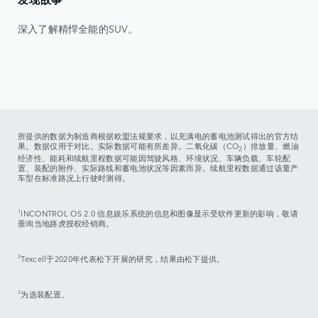
深入了解精悍全能的SUV。
所提供的数据为制造商根据欧盟法规要求，以充满电的蓄电池测试得出的官方结
果。数据仅用于对比。实际数据可能有所差异。二氧化碳（CO
）排放量、燃油
2
经济性、能耗和续航里程数据可能因驾驶风格、环境状况、车辆负载、车轮配
置、装配的附件、实际路线和蓄电池状况等因素而异。续航里程数据通过该量产
车型在标准路况上行驶时测得。
1
INCONTROL OS 2.0 信息娱乐系统的信息和图像显示受软件更新的影响，敬请
垂询当地路虎授权经销商。
2
Texcell于2020年代表松下开展的研究，结果由松下提供。
3
为选装配置。