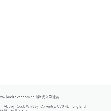
//www.landrover.com.cn由路虎公司运营
bey Road, Whitley, Coventry, CV3 4LF, England
注册，编号：1672070