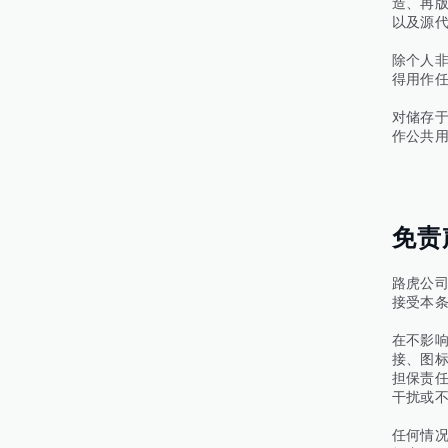
造、再
以及源
除个人
得用作
对储存
作公共
免责
路虎公
接受本
在不影
接、图标
担保责
干扰或
任何情