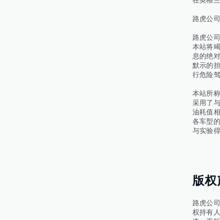
路虎公
路虎公
本站将竭
息的绝
默示的担
行危险
本站所称
采用了与
油耗值
各车型
与实验
版权
路虎公
权持有