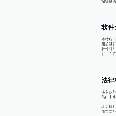
站链接
软件
本站所
用前进
软件时
任。在
法律
本条款
能由中
本页所
所有其