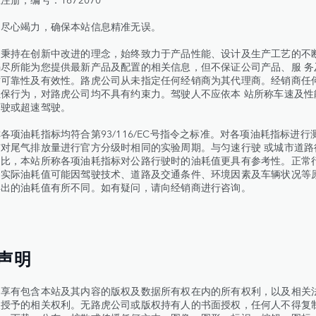
司尽心竭力，确保本站信息精准无误。
司秉持在创新中改进的理念，始终致力于产品性能、设计及生产工艺的不
尽所能为您提供最新产品及配置的相关信息，但不保证公司产品、服 务
对可靠性及有效性。路虎公司从未指定任何经销商为其代理商。经销商任
保行为，对路虎公司均不具有约束力。驾驶人不应依本 站所称车速及性
驾驶或超速驾驶。
各项油耗指标均符合第93/116/EC号指令之标准。对各项油耗指标进行
对尾气排放量进行官方分级时相同的实验周期。与匀速行驶 或城市道路
相比，本站所称各项油耗指标对公路行驶时的油耗值更具有参考性。正常
的实际油耗值可能因驾驶技术、道路及交通条件、环境因素及车辆状况等
得出的油耗值有所不同。如有疑问，请向经销商进行咨询。
声明
司享有包含本站及其内容的版权及数据所有权在内的所有权利，以及相关
人授予的相关权利。无路虎公司或版权持有人的书面授权，任何人不得复