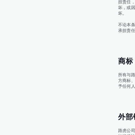
担责任
坏，或
坏。
不论本
承担责
商标
所有与
方商标
予任何
外部
路虎公