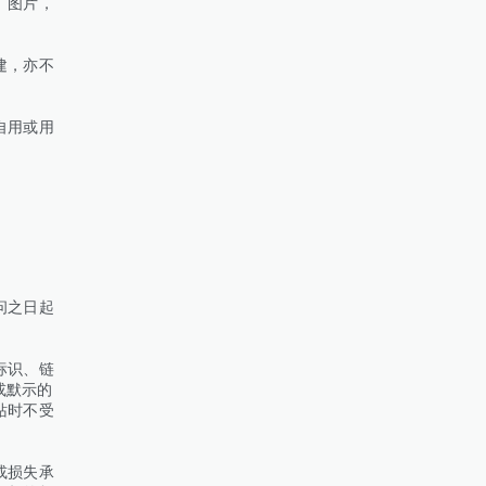
、图片，
建，亦不
自用或用
问之日起
标识、链
或默示的
站时不受
或损失承