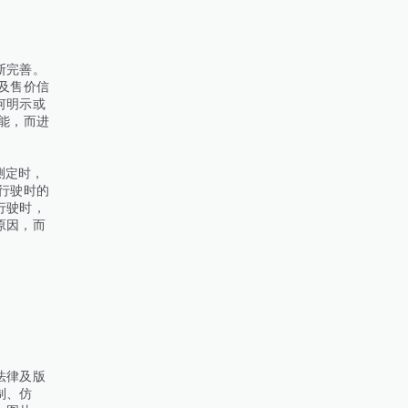
断完善。
及售价信
何明示或
能，而进
测定时，
行驶时的
行驶时，
原因，而
法律及版
制、仿