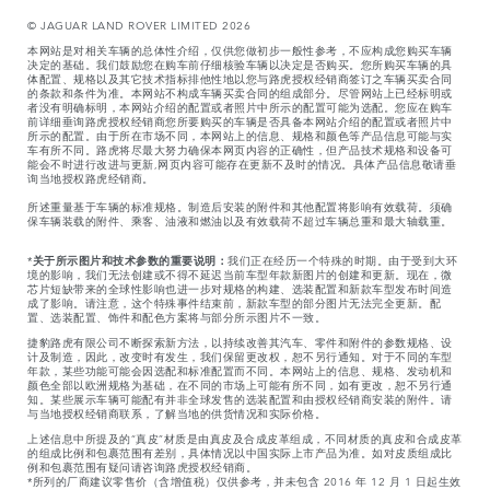
© JAGUAR LAND ROVER LIMITED 2026
本网站是对相关车辆的总体性介绍，仅供您做初步一般性参考，不应构成您购买车辆
决定的基础。我们鼓励您在购车前仔细核验车辆以决定是否购买。您所购买车辆的具
体配置、规格以及其它技术指标排他性地以您与路虎授权经销商签订之车辆买卖合同
的条款和条件为准。本网站不构成车辆买卖合同的组成部分。尽管网站上已经标明或
者没有明确标明，本网站介绍的配置或者照片中所示的配置可能为选配。您应在购车
前详细垂询路虎授权经销商您所要购买的车辆是否具备本网站介绍的配置或者照片中
所示的配置。由于所在市场不同，本网站上的信息、规格和颜色等产品信息可能与实
车有所不同。路虎将尽最大努力确保本网页内容的正确性，但产品技术规格和设备可
能会不时进行改进与更新,网页内容可能存在更新不及时的情况。具体产品信息敬请垂
询当地授权路虎经销商。
所述重量基于车辆的标准规格。制造后安装的附件和其他配置将影响有效载荷。须确
保车辆装载的附件、乘客、油液和燃油以及有效载荷不超过车辆总重和最大轴载重。
*
关于所示图片和技术参数的重要说明：
我们正在经历一个特殊的时期。由于受到大环
境的影响，我们无法创建或不得不延迟当前车型年款新图片的创建和更新。现在，微
芯片短缺带来的全球性影响也进一步对规格的构建、选装配置和新款车型发布时间造
成了影响。请注意，这个特殊事件结束前，新款车型的部分图片无法完全更新。配
置、选装配置、饰件和配色方案将与部分所示图片不一致。
捷豹路虎有限公司不断探索新方法，以持续改善其汽车、零件和附件的参数规格、设
计及制造，因此，改变时有发生，我们保留更改权，恕不另行通知。对于不同的车型
年款，某些功能可能会因选配和标准配置而不同。本网站上的信息、规格、发动机和
颜色全部以欧洲规格为基础，在不同的市场上可能有所不同，如有更改，恕不另行通
知。某些展示车辆可能配有并非全球发售的选装配置和由授权经销商安装的附件。请
与当地授权经销商联系，了解当地的供货情况和实际价格。
上述信息中所提及的“真皮”材质是由真皮及合成皮革组成，不同材质的真皮和合成皮革
的组成比例和包裹范围有差别，具体情况以中国实际上市产品为准。如对皮质组成比
例和包裹范围有疑问请咨询路虎授权经销商。
*所列的厂商建议零售价（含增值税）仅供参考，并未包含 2016 年 12 月 1 日起生效