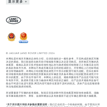
显示更多
© JAGUAR LAND ROVER LIMITED 2026
本网站是对相关车辆的总体性介绍，仅供您做初步一般性参考，不应构成您购买车辆
决定的基础。我们鼓励您在购车前仔细核验车辆以决定是否购买。您所购买车辆的具
体配置、规格以及其它技术指标排他性地以您与路虎授权经销商签订之车辆买卖合同
的条款和条件为准。本网站不构成车辆买卖合同的组成部分。尽管网站上已经标明或
者没有明确标明，本网站介绍的配置或者照片中所示的配置可能为选配。您应在购车
前详细垂询路虎授权经销商您所要购买的车辆是否具备本网站介绍的配置或者照片中
所示的配置。由于所在市场不同，本网站上的信息、规格和颜色等产品信息可能与实
车有所不同。路虎将尽最大努力确保本网页内容的正确性，但产品技术规格和设备可
能会不时进行改进与更新,网页内容可能存在更新不及时的情况。具体产品信息敬请垂
询当地授权路虎经销商。
所述重量基于车辆的标准规格。制造后安装的附件和其他配置将影响有效载荷。须确
保车辆装载的附件、乘客、油液和燃油以及有效载荷不超过车辆总重和最大轴载重。
*
关于所示图片和技术参数的重要说明：
我们正在经历一个特殊的时期。由于受到大环