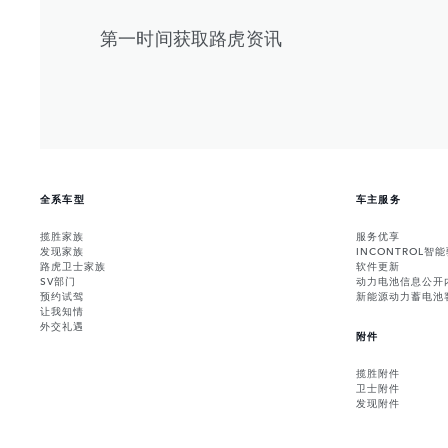
第一时间获取路虎资讯
全系车型
车主服务
揽胜家族
服务优享
发现家族
INCONTROL智
路虎卫士家族
软件更新
SV部门
动力电池信息公开
预约试驾
新能源动力蓄电池
让我知情
外交礼遇
附件
揽胜附件
卫士附件
发现附件