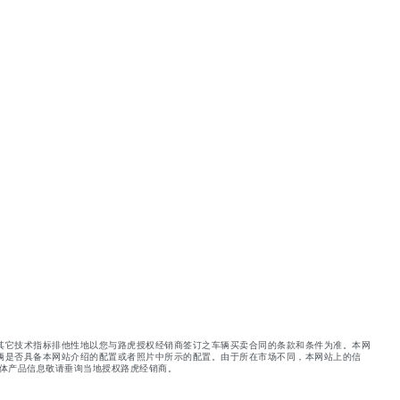
其它技术指标排他性地以您与路虎授权经销商签订之车辆买卖合同的条款和条件为准。本网
辆是否具备本网站介绍的配置或者照片中所示的配置。由于所在市场不同，本网站上的信
体产品信息敬请垂询当地授权路虎经销商。