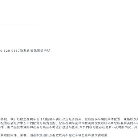
820-0187
隐私政策
无障碍声明
的基础。我们鼓励您在购车前仔细核验车辆以决定是否购买。您所购买车辆的具体配置、规格以及
的配置或者照片中所示的配置可能为选配。您应在购车前详细垂询路虎授权经销商您所要购买的车
性，但产品技术规格和设备可能会不时进行改进与更新,网页内容可能存在更新不及时的情况。具
辆装载的附件、乘客、油液和燃油以及有效载荷不超过车辆总重和最大轴载重。