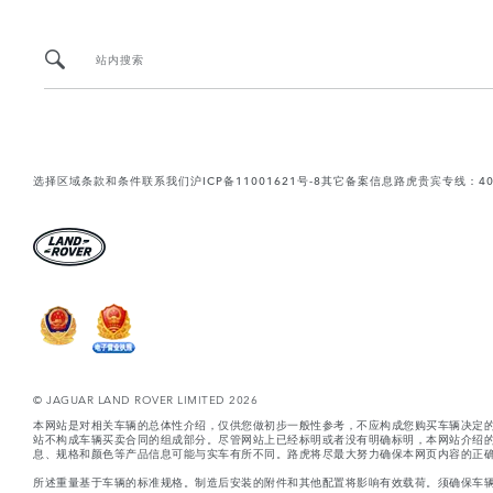
站内搜索
选择区域
条款和条件
联系我们
沪ICP备11001621号-8
其它备案信息
路虎贵宾专线：400-
© JAGUAR LAND ROVER LIMITED 2026
本网站是对相关车辆的总体性介绍，仅供您做初步一般性参考，不应构成您购买车辆决定
站不构成车辆买卖合同的组成部分。尽管网站上已经标明或者没有明确标明，本网站介绍
息、规格和颜色等产品信息可能与实车有所不同。路虎将尽最大努力确保本网页内容的正确
所述重量基于车辆的标准规格。制造后安装的附件和其他配置将影响有效载荷。须确保车