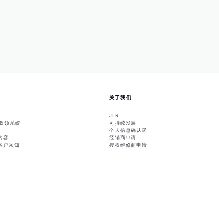
关于我们
JLR
能驭领系统
可持续发展
个人信息确认函
内容
经销商申请
客户须知
授权维修商申请