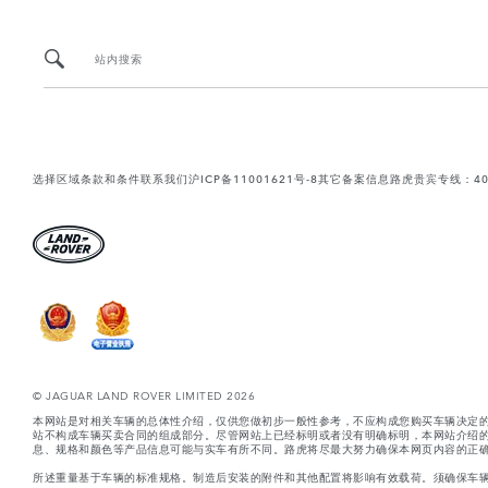
站内搜索
选择区域
条款和条件
联系我们
沪ICP备11001621号-8
其它备案信息
路虎贵宾专线：400-
© JAGUAR LAND ROVER LIMITED 2026
本网站是对相关车辆的总体性介绍，仅供您做初步一般性参考，不应构成您购买车辆决定
站不构成车辆买卖合同的组成部分。尽管网站上已经标明或者没有明确标明，本网站介绍
息、规格和颜色等产品信息可能与实车有所不同。路虎将尽最大努力确保本网页内容的正确
所述重量基于车辆的标准规格。制造后安装的附件和其他配置将影响有效载荷。须确保车