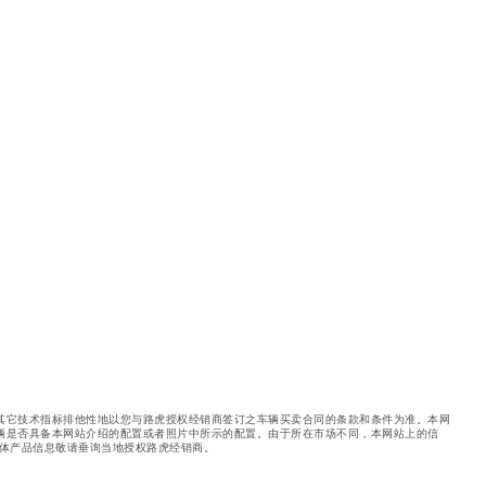
其它技术指标排他性地以您与路虎授权经销商签订之车辆买卖合同的条款和条件为准。本网
辆是否具备本网站介绍的配置或者照片中所示的配置。由于所在市场不同，本网站上的信
体产品信息敬请垂询当地授权路虎经销商。