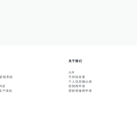
关于我们
JLR
能驭领系统
可持续发展
个人信息确认函
内容
经销商申请
客户须知
授权维修商申请