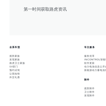
第一时间获取路虎资讯
全系车型
车主服务
揽胜家族
服务优享
发现家族
INCONTROL智
路虎卫士家族
软件更新
SV部门
动力电池信息公开
预约试驾
新能源动力蓄电池
让我知情
外交礼遇
附件
揽胜附件
卫士附件
发现附件