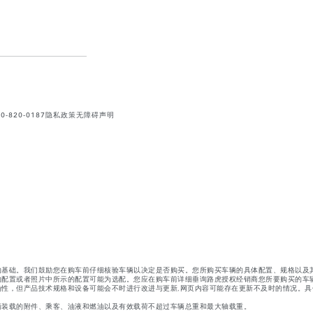
820-0187
隐私政策
无障碍声明
的基础。我们鼓励您在购车前仔细核验车辆以决定是否购买。您所购买车辆的具体配置、规格以及
的配置或者照片中所示的配置可能为选配。您应在购车前详细垂询路虎授权经销商您所要购买的车
性，但产品技术规格和设备可能会不时进行改进与更新,网页内容可能存在更新不及时的情况。具
辆装载的附件、乘客、油液和燃油以及有效载荷不超过车辆总重和最大轴载重。