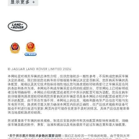
显示更多
© JAGUAR LAND ROVER LIMITED 2026
本网站是对相关车辆的总体性介绍，仅供您做初步一般性参考，不应构成您购买车辆
决定的基础。我们鼓励您在购车前仔细核验车辆以决定是否购买。您所购买车辆的具
体配置、规格以及其它技术指标排他性地以您与路虎授权经销商签订之车辆买卖合同
的条款和条件为准。本网站不构成车辆买卖合同的组成部分。尽管网站上已经标明或
者没有明确标明，本网站介绍的配置或者照片中所示的配置可能为选配。您应在购车
前详细垂询路虎授权经销商您所要购买的车辆是否具备本网站介绍的配置或者照片中
所示的配置。由于所在市场不同，本网站上的信息、规格和颜色等产品信息可能与实
车有所不同。路虎将尽最大努力确保本网页内容的正确性，但产品技术规格和设备可
能会不时进行改进与更新,网页内容可能存在更新不及时的情况。具体产品信息敬请垂
询当地授权路虎经销商。
所述重量基于车辆的标准规格。制造后安装的附件和其他配置将影响有效载荷。须确
保车辆装载的附件、乘客、油液和燃油以及有效载荷不超过车辆总重和最大轴载重。
*
关于所示图片和技术参数的重要说明：
我们正在经历一个特殊的时期。由于受到大环