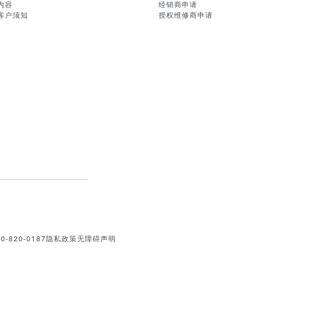
内容
经销商申请
客户须知
授权维修商申请
820-0187
隐私政策
无障碍声明