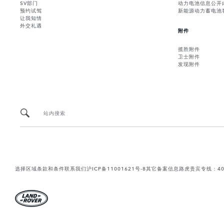
SV部门
动力电池信息公开
预约试驾
新能源动力蓄电池
让我知情
外交礼遇
附件
揽胜附件
卫士附件
发现附件
站内搜索
选择区域
条款和条件
联系我们
沪ICP备11001621号-8
其它备案信息
路虎贵宾专线：400-