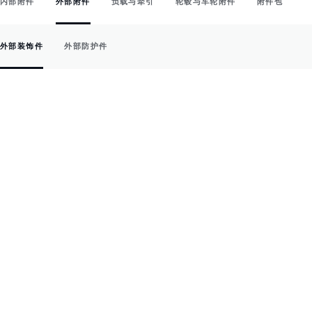
内部附件
外部附件
负载与牵引
轮毂与车轮附件
附件包
外部装饰件
外部防护件