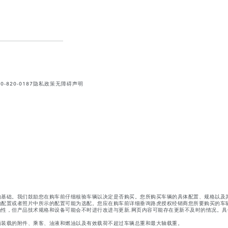
820-0187
隐私政策
无障碍声明
的基础。我们鼓励您在购车前仔细核验车辆以决定是否购买。您所购买车辆的具体配置、规格以及
的配置或者照片中所示的配置可能为选配。您应在购车前详细垂询路虎授权经销商您所要购买的车
性，但产品技术规格和设备可能会不时进行改进与更新,网页内容可能存在更新不及时的情况。具
辆装载的附件、乘客、油液和燃油以及有效载荷不超过车辆总重和最大轴载重。