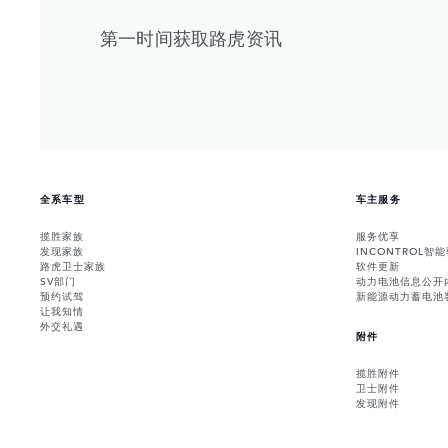
第一时间获取路虎资讯
全系车型
车主服务
揽胜家族
服务优享
发现家族
INCONTROL智
路虎卫士家族
软件更新
SV部门
动力电池信息公开
预约试驾
新能源动力蓄电池
让我知情
外交礼遇
附件
揽胜附件
卫士附件
发现附件