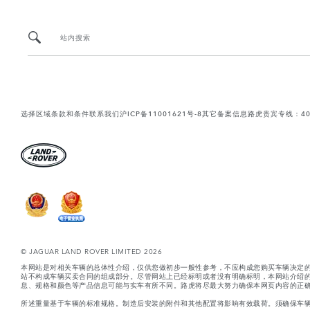
站内搜索
选择区域
条款和条件
联系我们
沪ICP备11001621号-8
其它备案信息
路虎贵宾专线：400-
© JAGUAR LAND ROVER LIMITED 2026
本网站是对相关车辆的总体性介绍，仅供您做初步一般性参考，不应构成您购买车辆决定
站不构成车辆买卖合同的组成部分。尽管网站上已经标明或者没有明确标明，本网站介绍
息、规格和颜色等产品信息可能与实车有所不同。路虎将尽最大努力确保本网页内容的正确
所述重量基于车辆的标准规格。制造后安装的附件和其他配置将影响有效载荷。须确保车