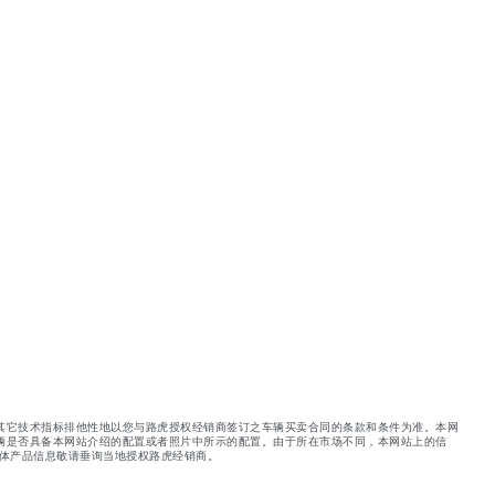
其它技术指标排他性地以您与路虎授权经销商签订之车辆买卖合同的条款和条件为准。本网
辆是否具备本网站介绍的配置或者照片中所示的配置。由于所在市场不同，本网站上的信
体产品信息敬请垂询当地授权路虎经销商。