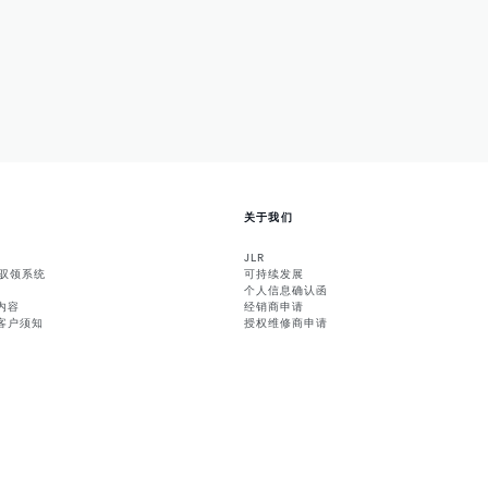
关于我们
JLR
能驭领系统
可持续发展
个人信息确认函
内容
经销商申请
客户须知
授权维修商申请