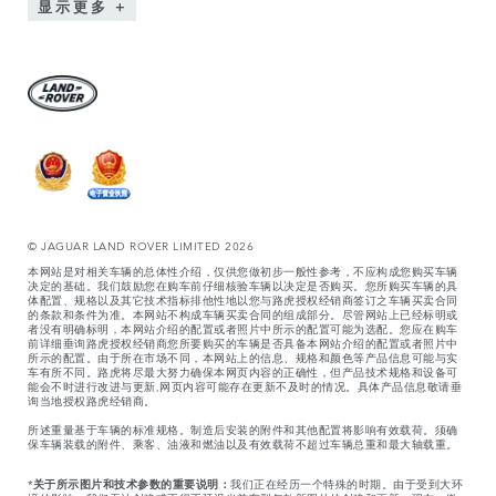
显示更多
© JAGUAR LAND ROVER LIMITED 2026
本网站是对相关车辆的总体性介绍，仅供您做初步一般性参考，不应构成您购买车辆
决定的基础。我们鼓励您在购车前仔细核验车辆以决定是否购买。您所购买车辆的具
体配置、规格以及其它技术指标排他性地以您与路虎授权经销商签订之车辆买卖合同
的条款和条件为准。本网站不构成车辆买卖合同的组成部分。尽管网站上已经标明或
者没有明确标明，本网站介绍的配置或者照片中所示的配置可能为选配。您应在购车
前详细垂询路虎授权经销商您所要购买的车辆是否具备本网站介绍的配置或者照片中
所示的配置。由于所在市场不同，本网站上的信息、规格和颜色等产品信息可能与实
车有所不同。路虎将尽最大努力确保本网页内容的正确性，但产品技术规格和设备可
能会不时进行改进与更新,网页内容可能存在更新不及时的情况。具体产品信息敬请垂
询当地授权路虎经销商。
所述重量基于车辆的标准规格。制造后安装的附件和其他配置将影响有效载荷。须确
保车辆装载的附件、乘客、油液和燃油以及有效载荷不超过车辆总重和最大轴载重。
*
关于所示图片和技术参数的重要说明：
我们正在经历一个特殊的时期。由于受到大环