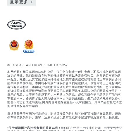
显示更多
© JAGUAR LAND ROVER LIMITED 2026
本网站是对相关车辆的总体性介绍，仅供您做初步一般性参考，不应构成您购买车辆
决定的基础。我们鼓励您在购车前仔细核验车辆以决定是否购买。您所购买车辆的具
体配置、规格以及其它技术指标排他性地以您与路虎授权经销商签订之车辆买卖合同
的条款和条件为准。本网站不构成车辆买卖合同的组成部分。尽管网站上已经标明或
者没有明确标明，本网站介绍的配置或者照片中所示的配置可能为选配。您应在购车
前详细垂询路虎授权经销商您所要购买的车辆是否具备本网站介绍的配置或者照片中
所示的配置。由于所在市场不同，本网站上的信息、规格和颜色等产品信息可能与实
车有所不同。路虎将尽最大努力确保本网页内容的正确性，但产品技术规格和设备可
能会不时进行改进与更新,网页内容可能存在更新不及时的情况。具体产品信息敬请垂
询当地授权路虎经销商。
所述重量基于车辆的标准规格。制造后安装的附件和其他配置将影响有效载荷。须确
保车辆装载的附件、乘客、油液和燃油以及有效载荷不超过车辆总重和最大轴载重。
*
关于所示图片和技术参数的重要说明：
我们正在经历一个特殊的时期。由于受到大环