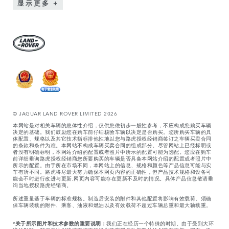
显示更多
© JAGUAR LAND ROVER LIMITED 2026
本网站是对相关车辆的总体性介绍，仅供您做初步一般性参考，不应构成您购买车辆
决定的基础。我们鼓励您在购车前仔细核验车辆以决定是否购买。您所购买车辆的具
体配置、规格以及其它技术指标排他性地以您与路虎授权经销商签订之车辆买卖合同
的条款和条件为准。本网站不构成车辆买卖合同的组成部分。尽管网站上已经标明或
者没有明确标明，本网站介绍的配置或者照片中所示的配置可能为选配。您应在购车
前详细垂询路虎授权经销商您所要购买的车辆是否具备本网站介绍的配置或者照片中
所示的配置。由于所在市场不同，本网站上的信息、规格和颜色等产品信息可能与实
车有所不同。路虎将尽最大努力确保本网页内容的正确性，但产品技术规格和设备可
能会不时进行改进与更新,网页内容可能存在更新不及时的情况。具体产品信息敬请垂
询当地授权路虎经销商。
所述重量基于车辆的标准规格。制造后安装的附件和其他配置将影响有效载荷。须确
保车辆装载的附件、乘客、油液和燃油以及有效载荷不超过车辆总重和最大轴载重。
*
关于所示图片和技术参数的重要说明：
我们正在经历一个特殊的时期。由于受到大环