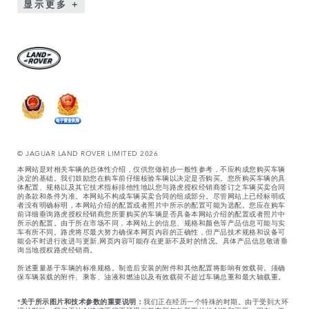
显示更多
© JAGUAR LAND ROVER LIMITED 2026
本网站是对相关车辆的总体性介绍，仅供您做初步一般性参考，不应构成您购买车辆
决定的基础。我们鼓励您在购车前仔细核验车辆以决定是否购买。您所购买车辆的具
体配置、规格以及其它技术指标排他性地以您与路虎授权经销商签订之车辆买卖合同
的条款和条件为准。本网站不构成车辆买卖合同的组成部分。尽管网站上已经标明或
者没有明确标明，本网站介绍的配置或者照片中所示的配置可能为选配。您应在购车
前详细垂询路虎授权经销商您所要购买的车辆是否具备本网站介绍的配置或者照片中
所示的配置。由于所在市场不同，本网站上的信息、规格和颜色等产品信息可能与实
车有所不同。路虎将尽最大努力确保本网页内容的正确性，但产品技术规格和设备可
能会不时进行改进与更新,网页内容可能存在更新不及时的情况。具体产品信息敬请垂
询当地授权路虎经销商。
所述重量基于车辆的标准规格。制造后安装的附件和其他配置将影响有效载荷。须确
保车辆装载的附件、乘客、油液和燃油以及有效载荷不超过车辆总重和最大轴载重。
*
关于所示图片和技术参数的重要说明：
我们正在经历一个特殊的时期。由于受到大环