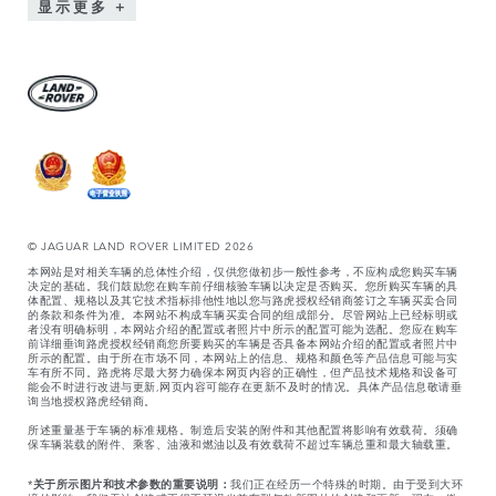
显示更多
© JAGUAR LAND ROVER LIMITED 2026
本网站是对相关车辆的总体性介绍，仅供您做初步一般性参考，不应构成您购买车辆
决定的基础。我们鼓励您在购车前仔细核验车辆以决定是否购买。您所购买车辆的具
体配置、规格以及其它技术指标排他性地以您与路虎授权经销商签订之车辆买卖合同
的条款和条件为准。本网站不构成车辆买卖合同的组成部分。尽管网站上已经标明或
者没有明确标明，本网站介绍的配置或者照片中所示的配置可能为选配。您应在购车
前详细垂询路虎授权经销商您所要购买的车辆是否具备本网站介绍的配置或者照片中
所示的配置。由于所在市场不同，本网站上的信息、规格和颜色等产品信息可能与实
车有所不同。路虎将尽最大努力确保本网页内容的正确性，但产品技术规格和设备可
能会不时进行改进与更新,网页内容可能存在更新不及时的情况。具体产品信息敬请垂
询当地授权路虎经销商。
所述重量基于车辆的标准规格。制造后安装的附件和其他配置将影响有效载荷。须确
保车辆装载的附件、乘客、油液和燃油以及有效载荷不超过车辆总重和最大轴载重。
*
关于所示图片和技术参数的重要说明：
我们正在经历一个特殊的时期。由于受到大环