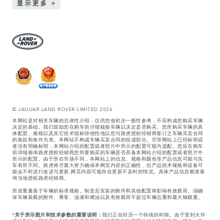
显示更多
© JAGUAR LAND ROVER LIMITED 2026
本网站是对相关车辆的总体性介绍，仅供您做初步一般性参考，不应构成您购买车辆
决定的基础。我们鼓励您在购车前仔细核验车辆以决定是否购买。您所购买车辆的具
体配置、规格以及其它技术指标排他性地以您与路虎授权经销商签订之车辆买卖合同
的条款和条件为准。本网站不构成车辆买卖合同的组成部分。尽管网站上已经标明或
者没有明确标明，本网站介绍的配置或者照片中所示的配置可能为选配。您应在购车
前详细垂询路虎授权经销商您所要购买的车辆是否具备本网站介绍的配置或者照片中
所示的配置。由于所在市场不同，本网站上的信息、规格和颜色等产品信息可能与实
车有所不同。路虎将尽最大努力确保本网页内容的正确性，但产品技术规格和设备可
能会不时进行改进与更新,网页内容可能存在更新不及时的情况。具体产品信息敬请垂
询当地授权路虎经销商。
所述重量基于车辆的标准规格。制造后安装的附件和其他配置将影响有效载荷。须确
保车辆装载的附件、乘客、油液和燃油以及有效载荷不超过车辆总重和最大轴载重。
*
关于所示图片和技术参数的重要说明：
我们正在经历一个特殊的时期。由于受到大环