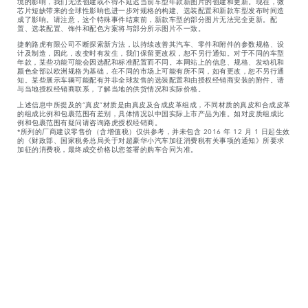
境的影响，我们无法创建或不得不延迟当前车型年款新图片的创建和更新。现在，微
芯片短缺带来的全球性影响也进一步对规格的构建、选装配置和新款车型发布时间造
成了影响。请注意，这个特殊事件结束前，新款车型的部分图片无法完全更新。配
置、选装配置、饰件和配色方案将与部分所示图片不一致。
捷豹路虎有限公司不断探索新方法，以持续改善其汽车、零件和附件的参数规格、设
计及制造，因此，改变时有发生，我们保留更改权，恕不另行通知。对于不同的车型
年款，某些功能可能会因选配和标准配置而不同。本网站上的信息、规格、发动机和
颜色全部以欧洲规格为基础，在不同的市场上可能有所不同，如有更改，恕不另行通
知。某些展示车辆可能配有并非全球发售的选装配置和由授权经销商安装的附件。请
与当地授权经销商联系，了解当地的供货情况和实际价格。
上述信息中所提及的“真皮”材质是由真皮及合成皮革组成，不同材质的真皮和合成皮革
的组成比例和包裹范围有差别，具体情况以中国实际上市产品为准。如对皮质组成比
例和包裹范围有疑问请咨询路虎授权经销商。
*所列的厂商建议零售价（含增值税）仅供参考，并未包含 2016 年 12 月 1 日起生效
的《财政部、国家税务总局关于对超豪华小汽车加征消费税有关事项的通知》所要求
加征的消费税，最终成交价格以您签署的购车合同为准。