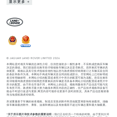
显示更多
© JAGUAR LAND ROVER LIMITED 2026
本网站是对相关车辆的总体性介绍，仅供您做初步一般性参考，不应构成您购买车辆
决定的基础。我们鼓励您在购车前仔细核验车辆以决定是否购买。您所购买车辆的具
体配置、规格以及其它技术指标排他性地以您与路虎授权经销商签订之车辆买卖合同
的条款和条件为准。本网站不构成车辆买卖合同的组成部分。尽管网站上已经标明或
者没有明确标明，本网站介绍的配置或者照片中所示的配置可能为选配。您应在购车
前详细垂询路虎授权经销商您所要购买的车辆是否具备本网站介绍的配置或者照片中
所示的配置。由于所在市场不同，本网站上的信息、规格和颜色等产品信息可能与实
车有所不同。路虎将尽最大努力确保本网页内容的正确性，但产品技术规格和设备可
能会不时进行改进与更新,网页内容可能存在更新不及时的情况。具体产品信息敬请垂
询当地授权路虎经销商。
所述重量基于车辆的标准规格。制造后安装的附件和其他配置将影响有效载荷。须确
保车辆装载的附件、乘客、油液和燃油以及有效载荷不超过车辆总重和最大轴载重。
*
关于所示图片和技术参数的重要说明：
我们正在经历一个特殊的时期。由于受到大环