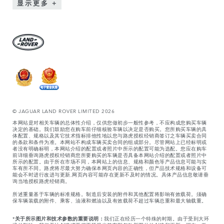
显示更多
© JAGUAR LAND ROVER LIMITED 2026
本网站是对相关车辆的总体性介绍，仅供您做初步一般性参考，不应构成您购买车辆
决定的基础。我们鼓励您在购车前仔细核验车辆以决定是否购买。您所购买车辆的具
体配置、规格以及其它技术指标排他性地以您与路虎授权经销商签订之车辆买卖合同
的条款和条件为准。本网站不构成车辆买卖合同的组成部分。尽管网站上已经标明或
者没有明确标明，本网站介绍的配置或者照片中所示的配置可能为选配。您应在购车
前详细垂询路虎授权经销商您所要购买的车辆是否具备本网站介绍的配置或者照片中
所示的配置。由于所在市场不同，本网站上的信息、规格和颜色等产品信息可能与实
车有所不同。路虎将尽最大努力确保本网页内容的正确性，但产品技术规格和设备可
能会不时进行改进与更新,网页内容可能存在更新不及时的情况。具体产品信息敬请垂
询当地授权路虎经销商。
所述重量基于车辆的标准规格。制造后安装的附件和其他配置将影响有效载荷。须确
保车辆装载的附件、乘客、油液和燃油以及有效载荷不超过车辆总重和最大轴载重。
*
关于所示图片和技术参数的重要说明：
我们正在经历一个特殊的时期。由于受到大环