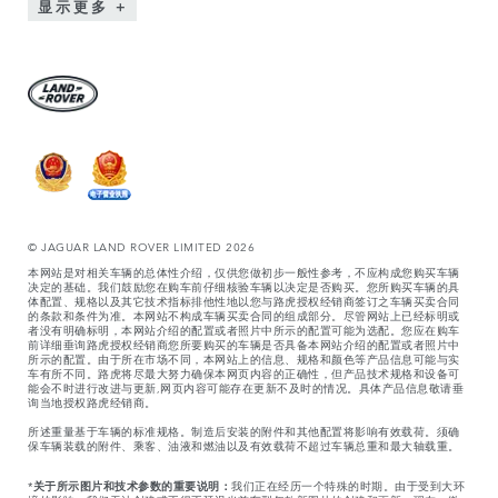
显示更多
© JAGUAR LAND ROVER LIMITED 2026
本网站是对相关车辆的总体性介绍，仅供您做初步一般性参考，不应构成您购买车辆
决定的基础。我们鼓励您在购车前仔细核验车辆以决定是否购买。您所购买车辆的具
体配置、规格以及其它技术指标排他性地以您与路虎授权经销商签订之车辆买卖合同
的条款和条件为准。本网站不构成车辆买卖合同的组成部分。尽管网站上已经标明或
者没有明确标明，本网站介绍的配置或者照片中所示的配置可能为选配。您应在购车
前详细垂询路虎授权经销商您所要购买的车辆是否具备本网站介绍的配置或者照片中
所示的配置。由于所在市场不同，本网站上的信息、规格和颜色等产品信息可能与实
车有所不同。路虎将尽最大努力确保本网页内容的正确性，但产品技术规格和设备可
能会不时进行改进与更新,网页内容可能存在更新不及时的情况。具体产品信息敬请垂
询当地授权路虎经销商。
所述重量基于车辆的标准规格。制造后安装的附件和其他配置将影响有效载荷。须确
保车辆装载的附件、乘客、油液和燃油以及有效载荷不超过车辆总重和最大轴载重。
*
关于所示图片和技术参数的重要说明：
我们正在经历一个特殊的时期。由于受到大环