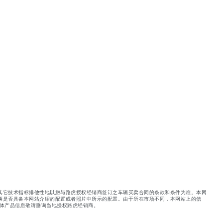
其它技术指标排他性地以您与路虎授权经销商签订之车辆买卖合同的条款和条件为准。本网
辆是否具备本网站介绍的配置或者照片中所示的配置。由于所在市场不同，本网站上的信
体产品信息敬请垂询当地授权路虎经销商。