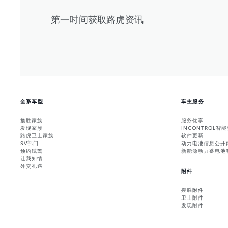
第一时间获取路虎资讯
全系车型
车主服务
揽胜家族
服务优享
发现家族
INCONTROL智
路虎卫士家族
软件更新
SV部门
动力电池信息公开
预约试驾
新能源动力蓄电池
让我知情
外交礼遇
附件
揽胜附件
卫士附件
发现附件