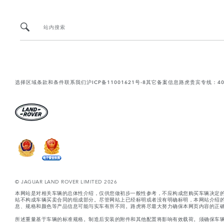
站内搜索
选择区域
条款和条件
联系我们
沪ICP备11001621号-8
其它备案信息
路虎贵宾专线：400-
© JAGUAR LAND ROVER LIMITED 2026
本网站是对相关车辆的总体性介绍，仅供您做初步一般性参考，不应构成您购买车辆决定
站不构成车辆买卖合同的组成部分。尽管网站上已经标明或者没有明确标明，本网站介绍
息、规格和颜色等产品信息可能与实车有所不同。路虎将尽最大努力确保本网页内容的正确
所述重量基于车辆的标准规格。制造后安装的附件和其他配置将影响有效载荷。须确保车