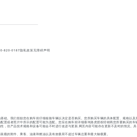
820-0187
隐私政策
无障碍声明
的基础。我们鼓励您在购车前仔细核验车辆以决定是否购买。您所购买车辆的具体配置、规格以及
的配置或者照片中所示的配置可能为选配。您应在购车前详细垂询路虎授权经销商您所要购买的车
性，但产品技术规格和设备可能会不时进行改进与更新,网页内容可能存在更新不及时的情况。具
辆装载的附件、乘客、油液和燃油以及有效载荷不超过车辆总重和最大轴载重。