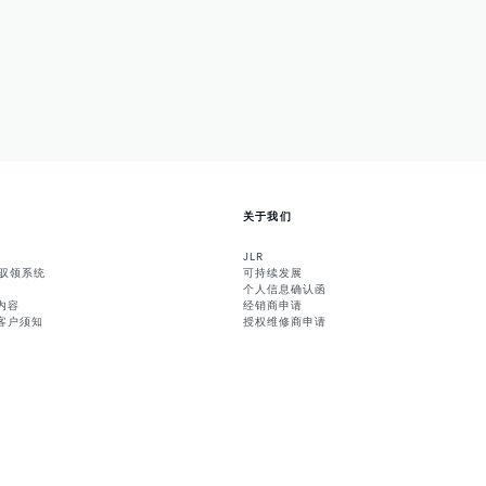
关于我们
JLR
能驭领系统
可持续发展
个人信息确认函
内容
经销商申请
客户须知
授权维修商申请