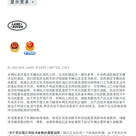
显示更多
© JAGUAR LAND ROVER LIMITED 2026
本网站是对相关车辆的总体性介绍，仅供您做初步一般性参考，不应构成您购买车辆
决定的基础。我们鼓励您在购车前仔细核验车辆以决定是否购买。您所购买车辆的具
体配置、规格以及其它技术指标排他性地以您与路虎授权经销商签订之车辆买卖合同
的条款和条件为准。本网站不构成车辆买卖合同的组成部分。尽管网站上已经标明或
者没有明确标明，本网站介绍的配置或者照片中所示的配置可能为选配。您应在购车
前详细垂询路虎授权经销商您所要购买的车辆是否具备本网站介绍的配置或者照片中
所示的配置。由于所在市场不同，本网站上的信息、规格和颜色等产品信息可能与实
车有所不同。路虎将尽最大努力确保本网页内容的正确性，但产品技术规格和设备可
能会不时进行改进与更新,网页内容可能存在更新不及时的情况。具体产品信息敬请垂
询当地授权路虎经销商。
所述重量基于车辆的标准规格。制造后安装的附件和其他配置将影响有效载荷。须确
保车辆装载的附件、乘客、油液和燃油以及有效载荷不超过车辆总重和最大轴载重。
*
关于所示图片和技术参数的重要说明：
我们正在经历一个特殊的时期。由于受到大环