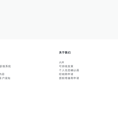
关于我们
JLR
能驭领系统
可持续发展
个人信息确认函
内容
经销商申请
客户须知
授权维修商申请