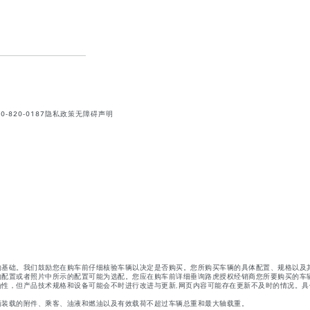
820-0187
隐私政策
无障碍声明
的基础。我们鼓励您在购车前仔细核验车辆以决定是否购买。您所购买车辆的具体配置、规格以及
的配置或者照片中所示的配置可能为选配。您应在购车前详细垂询路虎授权经销商您所要购买的车
性，但产品技术规格和设备可能会不时进行改进与更新,网页内容可能存在更新不及时的情况。具
辆装载的附件、乘客、油液和燃油以及有效载荷不超过车辆总重和最大轴载重。