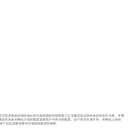
其它技术指标排他性地以您与路虎授权经销商签订之车辆买卖合同的条款和条件为准。本网
辆是否具备本网站介绍的配置或者照片中所示的配置。由于所在市场不同，本网站上的信
体产品信息敬请垂询当地授权路虎经销商。