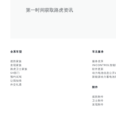
第一时间获取路虎资讯
全系车型
车主服务
揽胜家族
服务优享
发现家族
INCONTROL智
路虎卫士家族
软件更新
SV部门
动力电池信息公开
预约试驾
新能源动力蓄电池
让我知情
外交礼遇
附件
揽胜附件
卫士附件
发现附件