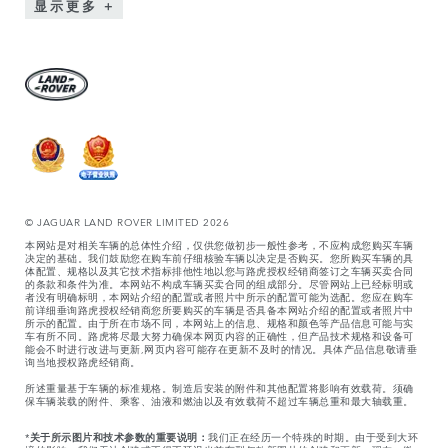
显示更多
© JAGUAR LAND ROVER LIMITED 2026
本网站是对相关车辆的总体性介绍，仅供您做初步一般性参考，不应构成您购买车辆
决定的基础。我们鼓励您在购车前仔细核验车辆以决定是否购买。您所购买车辆的具
体配置、规格以及其它技术指标排他性地以您与路虎授权经销商签订之车辆买卖合同
的条款和条件为准。本网站不构成车辆买卖合同的组成部分。尽管网站上已经标明或
者没有明确标明，本网站介绍的配置或者照片中所示的配置可能为选配。您应在购车
前详细垂询路虎授权经销商您所要购买的车辆是否具备本网站介绍的配置或者照片中
所示的配置。由于所在市场不同，本网站上的信息、规格和颜色等产品信息可能与实
车有所不同。路虎将尽最大努力确保本网页内容的正确性，但产品技术规格和设备可
能会不时进行改进与更新,网页内容可能存在更新不及时的情况。具体产品信息敬请垂
询当地授权路虎经销商。
所述重量基于车辆的标准规格。制造后安装的附件和其他配置将影响有效载荷。须确
保车辆装载的附件、乘客、油液和燃油以及有效载荷不超过车辆总重和最大轴载重。
*
关于所示图片和技术参数的重要说明：
我们正在经历一个特殊的时期。由于受到大环