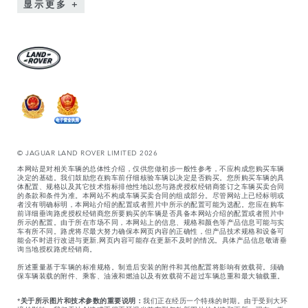
显示更多
© JAGUAR LAND ROVER LIMITED 2026
本网站是对相关车辆的总体性介绍，仅供您做初步一般性参考，不应构成您购买车辆
决定的基础。我们鼓励您在购车前仔细核验车辆以决定是否购买。您所购买车辆的具
体配置、规格以及其它技术指标排他性地以您与路虎授权经销商签订之车辆买卖合同
的条款和条件为准。本网站不构成车辆买卖合同的组成部分。尽管网站上已经标明或
者没有明确标明，本网站介绍的配置或者照片中所示的配置可能为选配。您应在购车
前详细垂询路虎授权经销商您所要购买的车辆是否具备本网站介绍的配置或者照片中
所示的配置。由于所在市场不同，本网站上的信息、规格和颜色等产品信息可能与实
车有所不同。路虎将尽最大努力确保本网页内容的正确性，但产品技术规格和设备可
能会不时进行改进与更新,网页内容可能存在更新不及时的情况。具体产品信息敬请垂
询当地授权路虎经销商。
所述重量基于车辆的标准规格。制造后安装的附件和其他配置将影响有效载荷。须确
保车辆装载的附件、乘客、油液和燃油以及有效载荷不超过车辆总重和最大轴载重。
*
关于所示图片和技术参数的重要说明：
我们正在经历一个特殊的时期。由于受到大环