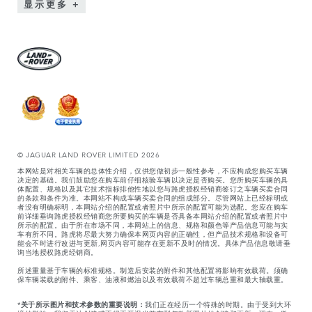
显示更多
© JAGUAR LAND ROVER LIMITED 2026
本网站是对相关车辆的总体性介绍，仅供您做初步一般性参考，不应构成您购买车辆
决定的基础。我们鼓励您在购车前仔细核验车辆以决定是否购买。您所购买车辆的具
体配置、规格以及其它技术指标排他性地以您与路虎授权经销商签订之车辆买卖合同
的条款和条件为准。本网站不构成车辆买卖合同的组成部分。尽管网站上已经标明或
者没有明确标明，本网站介绍的配置或者照片中所示的配置可能为选配。您应在购车
前详细垂询路虎授权经销商您所要购买的车辆是否具备本网站介绍的配置或者照片中
所示的配置。由于所在市场不同，本网站上的信息、规格和颜色等产品信息可能与实
车有所不同。路虎将尽最大努力确保本网页内容的正确性，但产品技术规格和设备可
能会不时进行改进与更新,网页内容可能存在更新不及时的情况。具体产品信息敬请垂
询当地授权路虎经销商。
所述重量基于车辆的标准规格。制造后安装的附件和其他配置将影响有效载荷。须确
保车辆装载的附件、乘客、油液和燃油以及有效载荷不超过车辆总重和最大轴载重。
*
关于所示图片和技术参数的重要说明：
我们正在经历一个特殊的时期。由于受到大环