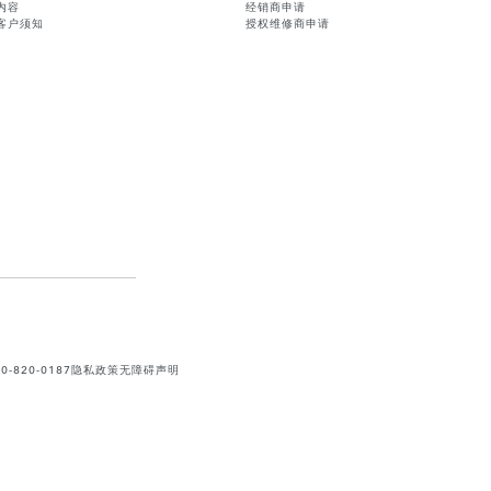
内容
经销商申请
客户须知
授权维修商申请
820-0187
隐私政策
无障碍声明