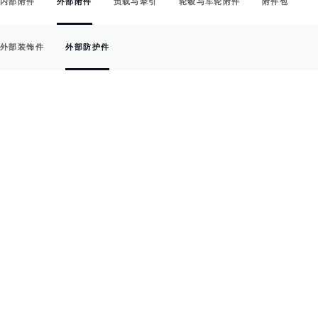
内部附件
外部附件
负载与牵引
轮毂与车轮附件
附件包
外部装饰件
外部防护件