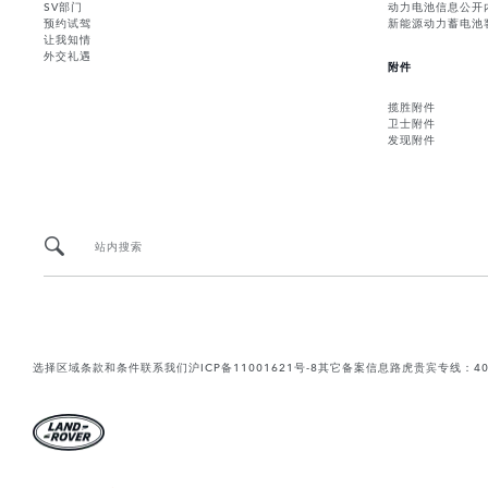
SV部门
动力电池信息公开
预约试驾
新能源动力蓄电池
让我知情
外交礼遇
附件
揽胜附件
卫士附件
发现附件
站内搜索
选择区域
条款和条件
联系我们
沪ICP备11001621号-8
其它备案信息
路虎贵宾专线：400-