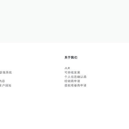
关于我们
JLR
能驭领系统
可持续发展
个人信息确认函
内容
经销商申请
客户须知
授权维修商申请