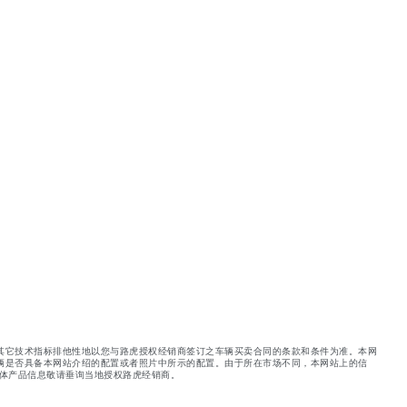
其它技术指标排他性地以您与路虎授权经销商签订之车辆买卖合同的条款和条件为准。本网
辆是否具备本网站介绍的配置或者照片中所示的配置。由于所在市场不同，本网站上的信
体产品信息敬请垂询当地授权路虎经销商。