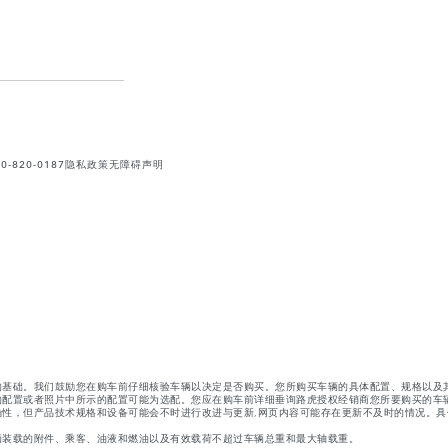
820-0187
隐私政策
无障碍声明
的基础。我们鼓励您在购车前仔细核验车辆以决定是否购买。您所购买车辆的具体配置、规格以及
的配置或者照片中所示的配置可能为选配。您应在购车前详细垂询路虎授权经销商您所要购买的车
性，但产品技术规格和设备可能会不时进行改进与更新,网页内容可能存在更新不及时的情况。具
辆装载的附件、乘客、油液和燃油以及有效载荷不超过车辆总重和最大轴载重。