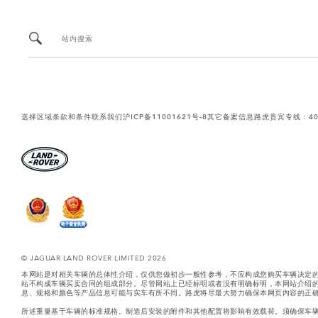
站内搜索
选择区域
条款和条件
联系我们
沪ICP备11001621号-8
其它备案信息
路虎贵宾专线：400-
© JAGUAR LAND ROVER LIMITED 2026
本网站是对相关车辆的总体性介绍，仅供您做初步一般性参考，不应构成您购买车辆决定
站不构成车辆买卖合同的组成部分。尽管网站上已经标明或者没有明确标明，本网站介绍
息、规格和颜色等产品信息可能与实车有所不同。路虎将尽最大努力确保本网页内容的正确
所述重量基于车辆的标准规格。制造后安装的附件和其他配置将影响有效载荷。须确保车