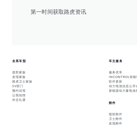
第一时间获取路虎资讯
全系车型
车主服务
揽胜家族
服务优享
发现家族
INCONTROL智
路虎卫士家族
软件更新
SV部门
动力电池信息公开
预约试驾
新能源动力蓄电池
让我知情
外交礼遇
附件
揽胜附件
卫士附件
发现附件