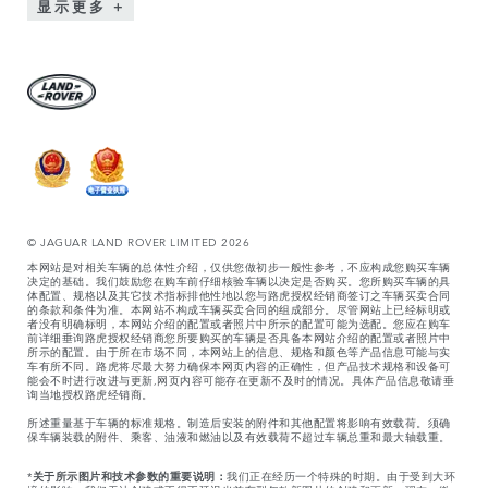
显示更多
© JAGUAR LAND ROVER LIMITED 2026
本网站是对相关车辆的总体性介绍，仅供您做初步一般性参考，不应构成您购买车辆
决定的基础。我们鼓励您在购车前仔细核验车辆以决定是否购买。您所购买车辆的具
体配置、规格以及其它技术指标排他性地以您与路虎授权经销商签订之车辆买卖合同
的条款和条件为准。本网站不构成车辆买卖合同的组成部分。尽管网站上已经标明或
者没有明确标明，本网站介绍的配置或者照片中所示的配置可能为选配。您应在购车
前详细垂询路虎授权经销商您所要购买的车辆是否具备本网站介绍的配置或者照片中
所示的配置。由于所在市场不同，本网站上的信息、规格和颜色等产品信息可能与实
车有所不同。路虎将尽最大努力确保本网页内容的正确性，但产品技术规格和设备可
能会不时进行改进与更新,网页内容可能存在更新不及时的情况。具体产品信息敬请垂
询当地授权路虎经销商。
所述重量基于车辆的标准规格。制造后安装的附件和其他配置将影响有效载荷。须确
保车辆装载的附件、乘客、油液和燃油以及有效载荷不超过车辆总重和最大轴载重。
*
关于所示图片和技术参数的重要说明：
我们正在经历一个特殊的时期。由于受到大环