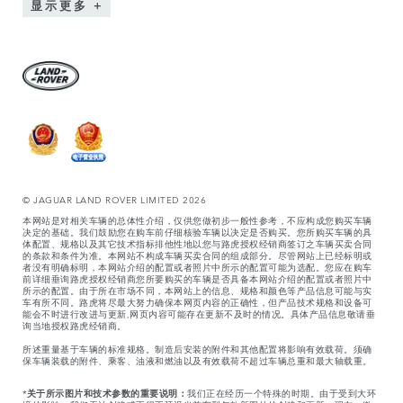
显示更多
© JAGUAR LAND ROVER LIMITED 2026
本网站是对相关车辆的总体性介绍，仅供您做初步一般性参考，不应构成您购买车辆
决定的基础。我们鼓励您在购车前仔细核验车辆以决定是否购买。您所购买车辆的具
体配置、规格以及其它技术指标排他性地以您与路虎授权经销商签订之车辆买卖合同
的条款和条件为准。本网站不构成车辆买卖合同的组成部分。尽管网站上已经标明或
者没有明确标明，本网站介绍的配置或者照片中所示的配置可能为选配。您应在购车
前详细垂询路虎授权经销商您所要购买的车辆是否具备本网站介绍的配置或者照片中
所示的配置。由于所在市场不同，本网站上的信息、规格和颜色等产品信息可能与实
车有所不同。路虎将尽最大努力确保本网页内容的正确性，但产品技术规格和设备可
能会不时进行改进与更新,网页内容可能存在更新不及时的情况。具体产品信息敬请垂
询当地授权路虎经销商。
所述重量基于车辆的标准规格。制造后安装的附件和其他配置将影响有效载荷。须确
保车辆装载的附件、乘客、油液和燃油以及有效载荷不超过车辆总重和最大轴载重。
*
关于所示图片和技术参数的重要说明：
我们正在经历一个特殊的时期。由于受到大环