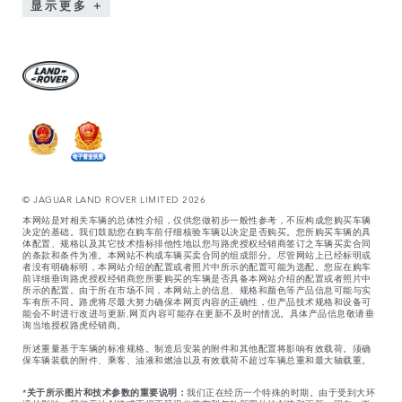
显示更多
© JAGUAR LAND ROVER LIMITED 2026
本网站是对相关车辆的总体性介绍，仅供您做初步一般性参考，不应构成您购买车辆
决定的基础。我们鼓励您在购车前仔细核验车辆以决定是否购买。您所购买车辆的具
体配置、规格以及其它技术指标排他性地以您与路虎授权经销商签订之车辆买卖合同
的条款和条件为准。本网站不构成车辆买卖合同的组成部分。尽管网站上已经标明或
者没有明确标明，本网站介绍的配置或者照片中所示的配置可能为选配。您应在购车
前详细垂询路虎授权经销商您所要购买的车辆是否具备本网站介绍的配置或者照片中
所示的配置。由于所在市场不同，本网站上的信息、规格和颜色等产品信息可能与实
车有所不同。路虎将尽最大努力确保本网页内容的正确性，但产品技术规格和设备可
能会不时进行改进与更新,网页内容可能存在更新不及时的情况。具体产品信息敬请垂
询当地授权路虎经销商。
所述重量基于车辆的标准规格。制造后安装的附件和其他配置将影响有效载荷。须确
保车辆装载的附件、乘客、油液和燃油以及有效载荷不超过车辆总重和最大轴载重。
*
关于所示图片和技术参数的重要说明：
我们正在经历一个特殊的时期。由于受到大环