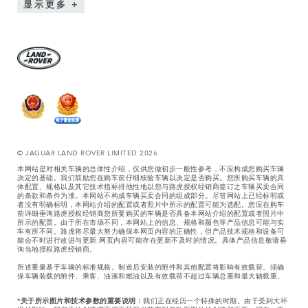
显示更多
© JAGUAR LAND ROVER LIMITED 2026
本网站是对相关车辆的总体性介绍，仅供您做初步一般性参考，不应构成您购买车辆
决定的基础。我们鼓励您在购车前仔细核验车辆以决定是否购买。您所购买车辆的具
体配置、规格以及其它技术指标排他性地以您与路虎授权经销商签订之车辆买卖合同
的条款和条件为准。本网站不构成车辆买卖合同的组成部分。尽管网站上已经标明或
者没有明确标明，本网站介绍的配置或者照片中所示的配置可能为选配。您应在购车
前详细垂询路虎授权经销商您所要购买的车辆是否具备本网站介绍的配置或者照片中
所示的配置。由于所在市场不同，本网站上的信息、规格和颜色等产品信息可能与实
车有所不同。路虎将尽最大努力确保本网页内容的正确性，但产品技术规格和设备可
能会不时进行改进与更新,网页内容可能存在更新不及时的情况。具体产品信息敬请垂
询当地授权路虎经销商。
所述重量基于车辆的标准规格。制造后安装的附件和其他配置将影响有效载荷。须确
保车辆装载的附件、乘客、油液和燃油以及有效载荷不超过车辆总重和最大轴载重。
*
关于所示图片和技术参数的重要说明：
我们正在经历一个特殊的时期。由于受到大环